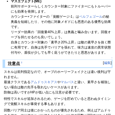
マスエフェクト(ME)
前列サポーターらしくカウンター対象にファイターにもトルーパー
にも効果を発揮します。
カウンター+ファイターの「覚醒ゲージ-1」は
ベルフェゴール
の秘
奥義を短縮したり、その他に対象メギドにも恩恵のある優秀な効果
です。
リーダー効果の「回復量40%上昇」は奥義と噛み合います。回復オ
ーブを持たせるのも良いでしょう。
自身とカウンター対象の「素早さ20%上昇」は敵の素早さを抜く際
に有用です。自身は先手でバリアを張れて、味方は速攻の異常状態
付与や、盾役が少しでも早く庇うができたりと恩恵があります。
↑
[
編集
]
†
注意点
スキルは前列指定なので、オーブのホーリーフェイクとは違い後列は守
れません。
最速クラスである
アムドゥスキアス
や
マルバス
と違い、素早さを補強し
ない場合は敵の先手を取れないケースがあります。
防御は高いですがHPが低い点にも注意が必要です。
特性でスキルが追加されるため、ゲージを貯めていると思わぬタイミン
グで覚醒スキルが暴発する事もあります。
回数バリア同士は後にかかったものが優先されるため、例えばアムドゥ