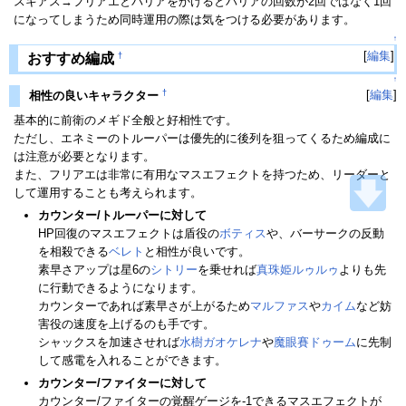
スキアス→フリアエとバリアをかけるとバリアの回数が2回ではなく1回
になってしまうため同時運用の際は気をつける必要があります。
↑
[
編集
]
†
おすすめ編成
↑
†
[
編集
]
相性の良いキャラクター
基本的に前衛のメギド全般と好相性です。
ただし、エネミーのトルーパーは優先的に後列を狙ってくるため編成に
は注意が必要となります。
また、フリアエは非常に有用なマスエフェクトを持つため、リーダーと
して運用することも考えられます。
カウンター/トルーパーに対して
HP回復のマスエフェクトは盾役の
ボティス
や、バーサークの反動
を相殺できる
ベレト
と相性が良いです。
素早さアップは星6の
シトリー
を乗せれば
真珠姫ルゥルゥ
よりも先
に行動できるようになります。
カウンターであれば素早さが上がるため
マルファス
や
カイム
など妨
害役の速度を上げるのも手です。
シャックスを加速させれば
水樹ガオケレナ
や
魔眼賽ドゥーム
に先制
して感電を入れることができます。
カウンター/ファイターに対して
カウンター/ファイターの覚醒ゲージを-1できるマスエフェクトが