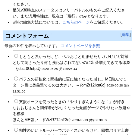
ください。
星3Lv30時点のステータスはフリーバトルのものをご記入くださ
い。また汎用特性は、現在は「飛行」のみとなります。
wikiの編集方法については、
こちらのページ
をご確認ください。
↑
[
編集
]
コメントフォーム
†
最新の10件を表示しています。
コメントページを参照
もともと強かったけど、ベルおじと組ませたりガガゼガガ対策
として刺さったり何も強化はされてないのに出番増えてきてる印象
-- {jduc.0OotpU}
2020-05-25 (月) 20:25:44
バラムの超強化で間接的に更に強くなった感じ。ME踏んで１
ターン目に奥義撃てるのは大きい。 -- {omZt12Ixn6o}
2020-06-28 (日)
12:51:56
支援オーブを使ったときの「やりすぎんようにな！」が好き
なおおじさんと調停者が少なくなった覚醒ゲージでやりたい放題や
る模様
ほんとME強い -- {tWzR7TJnF3o}
2020-08-13 (木) 06:30:09
相性のいいトルーパーでボティスがいるけど、回数バリア上書