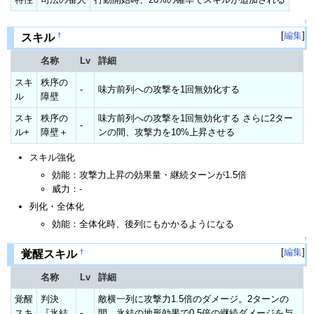
↑
[
編集
]
†
スキル
名称
Lv
詳細
スキ
秩序の
-
味方前列への攻撃を1回無効化する
ル
障壁
スキ
秩序の
味方前列への攻撃を1回無効化する さらに2ター
-
ル+
障壁＋
ンの間、攻撃力を10%上昇させる
スキル強化
効能：攻撃力上昇の効果量・継続ターンが1.5倍
威力：-
列化・全体化
効能：全体化時、後列にもかかるようになる
↑
[
編集
]
†
覚醒スキル
名称
Lv
詳細
覚醒
判決
敵横一列に攻撃力1.5倍のダメージ。2ターンの
スキ
『氷結
-
間、氷結の地形効果で0.5倍の継続ダメージを与