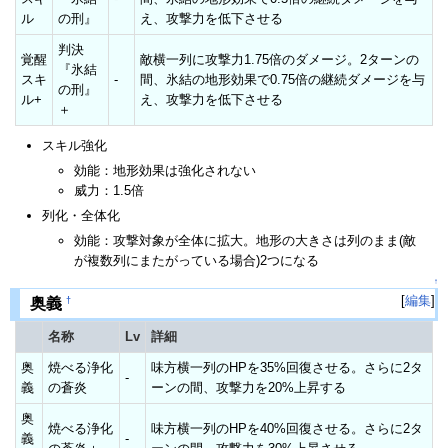
ル
の刑』
え、攻撃力を低下させる
判決
覚醒
敵横一列に攻撃力1.75倍のダメージ。2ターンの
『氷結
スキ
-
間、氷結の地形効果で0.75倍の継続ダメージを与
の刑』
ル+
え、攻撃力を低下させる
＋
スキル強化
効能：地形効果は強化されない
威力：1.5倍
列化・全体化
効能：攻撃対象が全体に拡大。地形の大きさは列のまま(敵
が複数列にまたがっている場合)2つになる
↑
[
編集
]
†
奥義
名称
Lv
詳細
奥
焼べる浄化
味方横一列のHPを35%回復させる。さらに2タ
-
義
の蒼炎
ーンの間、攻撃力を20%上昇する
奥
焼べる浄化
味方横一列のHPを40%回復させる。さらに2タ
義
-