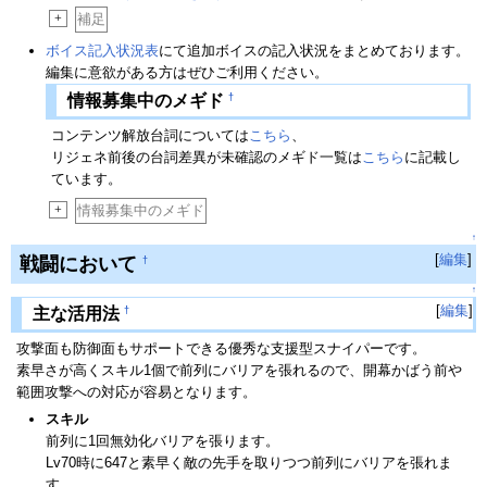
+
補足
ボイス記入状況表
にて追加ボイスの記入状況をまとめております。
編集に意欲がある方はぜひご利用ください。
†
情報募集中のメギド
コンテンツ解放台詞については
こちら
、
リジェネ前後の台詞差異が未確認のメギド一覧は
こちら
に記載し
ています。
+
情報募集中のメギド
↑
[
編集
]
戦闘において
†
↑
[
編集
]
†
主な活用法
攻撃面も防御面もサポートできる優秀な支援型スナイパーです。
素早さが高くスキル1個で前列にバリアを張れるので、開幕かばう前や
範囲攻撃への対応が容易となります。
スキル
前列に1回無効化バリアを張ります。
Lv70時に647と素早く敵の先手を取りつつ前列にバリアを張れま
す。