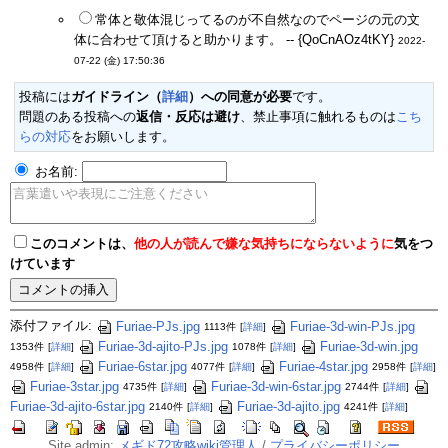
常体と敬体混じってるのが不自然なのでページの元の文
体に合わせて頂けると助かります。 -- {QoCnAOz4tKY}
2022-
07-22 (金) 17:50:36
投稿には
ガイドライン（
詳細
）への同意が必要
です。
問題のある投稿への
返信・反応は避け
、禁止事項に触れるものは
こち
らの対応
をお願いします。
お名前:
このコメントは、
他の人が読んで嫌な気持ちにならないように
気をつ
けています
添付ファイル:
Furiae-PJs.jpg
Furiae-3d-win-PJs.jpg
1113件
[
詳細
]
Furiae-3d-ajito-PJs.jpg
Furiae-3d-win.jpg
1353件
[
詳細
]
1078件
[
詳細
]
Furiae-6star.jpg
Furiae-4star.jpg
4958件
[
詳細
]
4077件
[
詳細
]
2958件
[
詳細
]
Furiae-3star.jpg
Furiae-3d-win-6star.jpg
4735件
[
詳細
]
2744件
[
詳細
]
Furiae-3d-ajito-6star.jpg
Furiae-3d-ajito.jpg
2140件
[
詳細
]
4241件
[
詳細
]
Site admin:
メギド72攻略wiki管理人
/
プライバシーポリシー