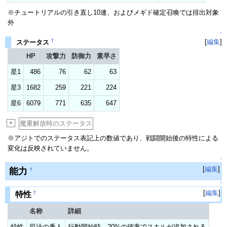
※チュートリアルの引き直し10連、およびメギド確定召喚では排出対象
外
↑
†
[
編集
]
ステータス
HP
攻撃力
防御力
素早さ
星1
486
76
62
63
星3
1682
259
221
224
星6
6079
771
635
647
+
魔重解放時のステータス
※アジトでのステータス表記上の数値であり、戦闘開始後の特性による
変化は反映されていません。
↑
[
編集
]
能力
†
↑
[
編集
]
†
特性
名称
詳細
特性
司法の番人
行動開始時、20%の確率でスキルが追加される