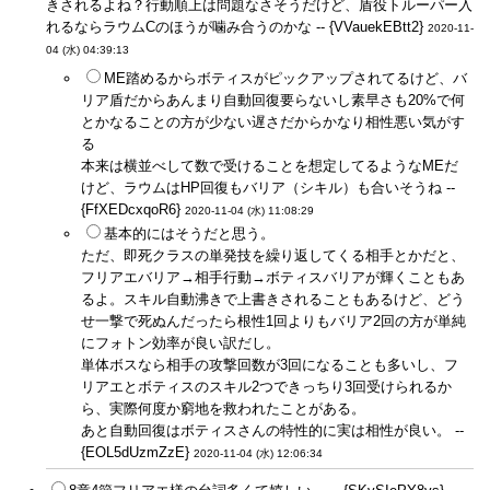
きされるよね？行動順上は問題なさそうだけど、盾役トルーパー入
れるならラウムCのほうが噛み合うのかな -- {VVauekEBtt2}
2020-11-
04 (水) 04:39:13
ME踏めるからボティスがピックアップされてるけど、バ
リア盾だからあんまり自動回復要らないし素早さも20%で何
とかなることの方が少ない遅さだからかなり相性悪い気がす
る
本来は横並べして数で受けることを想定してるようなMEだ
けど、ラウムはHP回復もバリア（シキル）も合いそうね --
{FfXEDcxqoR6}
2020-11-04 (水) 11:08:29
基本的にはそうだと思う。
ただ、即死クラスの単発技を繰り返してくる相手とかだと、
フリアエバリア→相手行動→ボティスバリアが輝くこともあ
るよ。スキル自動沸きで上書きされることもあるけど、どう
せ一撃で死ぬんだったら根性1回よりもバリア2回の方が単純
にフォトン効率が良い訳だし。
単体ボスなら相手の攻撃回数が3回になることも多いし、フ
リアエとボティスのスキル2つできっちり3回受けられるか
ら、実際何度か窮地を救われたことがある。
あと自動回復はボティスさんの特性的に実は相性が良い。 --
{EOL5dUzmZzE}
2020-11-04 (水) 12:06:34