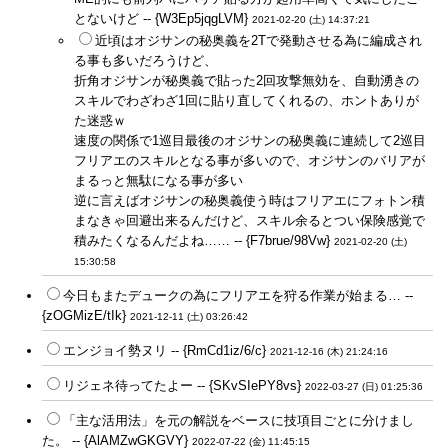
とないけど -- {W3Ep5jqgLVM}
2021-02-20 (土) 14:37:21
近頃はオジサンの秘奥義を2Tで発動させる為に編成され
る事も多いだろうけど、
折角オジサンが秘奥義で貼った2回攻撃無効を、自動湧きの
スキルでわざわざ1回に貼り直してくれるの、ホントありが
た迷惑ｗ
速度の関係で1巡目最後のオジサンの秘奥義に連続して2巡目
フリアエのスキルとなる事が多いので、オジサンのバリアが
まるっと無駄になる事が多い
逆に言えばオジサンの秘奥義使う時はフリアエにフォトン積
まなきゃ回避出来るんだけど、スキル余るとつい保険感覚で
積みたくなるんだよね…… -- {F7brue/98Vw}
2021-02-20 (土)
15:30:58
今日もまたデュークの為にフリアエを狩る作業が始まる… --
{zOGMizE/tIk}
2021-12-11 (土) 03:26:42
エンジョイ勢ヌリ -- {RmCd1iz/6/c}
2021-12-16 (木) 21:24:16
リジェネ待ってたよー -- {SKvSIePY8vs}
2022-03-27 (日) 01:25:36
「主な活用法」を元の解説をベースに技項目ごとに分けまし
た。 -- {AlAMZwGKGVY}
2022-07-22 (金) 11:45:15