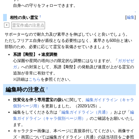
自身への守りをフォローできます。
↑
†
[
編集
]
相性の良い霊宝
+
霊宝作成の注意点
サポーターなので耐久力及び素早さを伸ばしていくと良いでしょう。
ただしフリアエ自身が盾役となる必要性はなく、素早さも600台と速い
部類のため、必要に応じて霊宝を装備させていきましょう。
系譜【剛堅】＋速度調整
心深圏や星間の塔向けの限定的な調整にはなりますが、「
ガガゼゼ
ガ
」への対策として、系譜【剛堅】の発動及び速度が上がる霊宝の
追加が非常に有効です。
※詳細は
こちら
を参照ください。
編集時の注意点
†
技変化を伴う専用霊宝の扱い
に関して、
編集ガイドライン（キャラ
個別ページ用）
を更新しました。（2020/1/25）。
編集をしてくださる方は「
編集ガイドライン（共通）
」および「
編
集ガイドライン（キャラ個別ページ用）
」のご確認をお願いいたし
ます。
キャラクター画像は、本ページに直接添付してください。画像サイ
ズ・画質については編集ガイドライン（共通）の該当項目をご参照