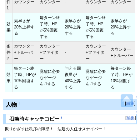
件
カウンター
カウンター
-
カウンター
カウンター
1
毎ターン終
毎ターン終
素早さが
素早さが
素早さが
効
了時、HP
了時、HP
20%上昇す
20%上昇
20%上昇す
果
が5%回復
が5%回復
る
する
る
する
する
条
カウンター
カウンター
カウンター
カウンター
件
+トルーパ
+ファイタ
-
+ファイタ
+トルーパー
2
ー
ー
ー
毎ターン終
与える回
毎ターン終
覚醒に必要
覚醒に必要
効
了時、HPが
復量が
了時、HPが
なゲージ
なゲージ
果
10%回復す
40%上昇
10%回復す
を-1する
を-1する
る
する
る
↑
[
編集
]
人物
†
↑
[
編集
]
†
召喚時キャッチコピー
振りかざすは秩序の障壁！ 法廷の人任せスナイパー！
↑