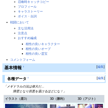
召喚時キャッチコピー
プロフィール
キャラストーリー
ボイス・台詞
戦闘において
主な活用法
注意点
おすすめ編成
相性の良いキャラクター
相性の良いオーブ
相性の良い霊宝
コメントフォーム
[
編集
]
基本情報
†
↑
[
編集
]
†
各種データ
「メギドラルの法は偉大だ…
障壁となり邪悪を退けるほどにな！」
イラスト（星3）
3D（勝利）
3D（アジト）