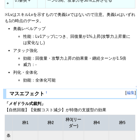
の蒼炎＋
ーンの間、攻撃力を30%上昇させる
+
※LvはスキルLvを示すもので奥義Lvではないので注意。奥義Lvはいずれ
も1の時点のデータ。
奥義レベルアップ
性能：Lv1アップにつき、回復量が1%上昇(攻撃力上昇量に
は変化なし)
アタック強化
効能：回復量・攻撃力上昇の効果量・継続ターンが1.5倍
威力：-
列化・全体化
効能：全体化可能
↑
[
編集
]
†
マスエフェクト
「メギドラル式裁判」
【自然回復】【覚醒コスト減少】が特徴の支援型の効果
枠3(リー
枠1
枠2
枠4
枠5
ダー)
条