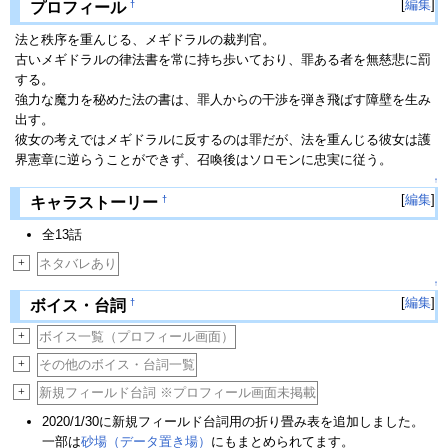
[
編集
]
†
プロフィール
法と秩序を重んじる、メギドラルの裁判官。
古いメギドラルの律法書を常に持ち歩いており、罪ある者を無慈悲に罰
する。
強力な魔力を秘めた法の書は、罪人からの干渉を弾き飛ばす障壁を生み
出す。
彼女の考えではメギドラルに反するのは罪だが、法を重んじる彼女は護
界憲章に逆らうことができず、召喚後はソロモンに忠実に従う。
↑
[
編集
]
†
キャラストーリー
全13話
+
ネタバレあり
↑
[
編集
]
†
ボイス・台詞
+
ボイス一覧（プロフィール画面）
+
その他のボイス・台詞一覧
+
新規フィールド台詞 ※プロフィール画面未掲載
2020/1/30に新規フィールド台詞用の折り畳み表を追加しました。
一部は
砂場（データ置き場）
にもまとめられてます。