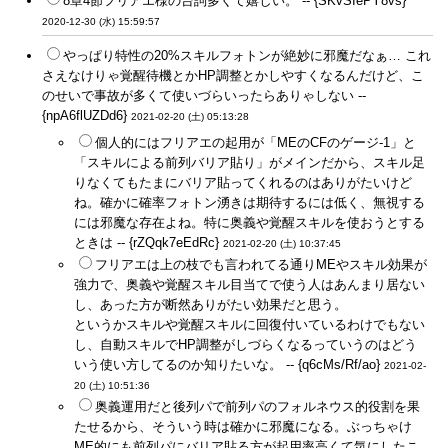
8章4節フリアエ様の台詞多くて嬉しい。 -- {SKvSIePY8vs}
2020-12-30 (水) 15:59:57
やっぱり特性の20%スキルフォトンが絶妙に邪魔だなぁ… これ
さえなけりゃ覚醒待機とかHP調整とかしやすくなるんだけど、こ
のせいで事故が多くて使いづらいったらありゃしない --
{npA6flUZDd6}
2021-02-20 (土) 05:13:28
個人的にはフリアエの起用が「MEのCFのゲージ-1」と
「スキルによる前列バリア貼り」がメインだから、スキル足
りなくてもたまにバリア貼ってくれるのはありがたいけど
ね。確かに確率フォトン湧きは期待するには低く、無視する
には邪魔な存在よね。特に奥義や覚醒スキルを使おうとする
ときは -- {rZQqk7eEdRc}
2021-02-20 (土) 10:37:45
フリアエは上の枝でも言われてる通りMEやスキル効果が
強力で、奥義や覚醒スキル目当てで使う人はあんまり居ない
し、あった方が断然ありがたい効果だと思う。
というかスキルや覚醒スキルに回復付いているわけでもない
し、自動スキルでHP調整がしづらくなるっていうのはどう
いう使い方してるのか知りたいな。 -- {q6cMs/Rf/ao}
2021-02-
20 (土) 10:51:36
奥義運用だと後列パで前列パのフォルネウス的役割を果
たせるから、そういう時は確かに邪魔になる。ぶっちゃけ
ME的にも前列パにバリア貼る方が起用率高くて気にしたこ