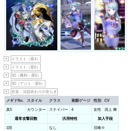
+
イラスト（星4）
+
イラスト（星6）
+
3D（勝利・星6）
+
3D（アジト・星6）
+
衣装：法廷終わりの安らぎ
メギドNo.
スタイル
クラス
覚醒ゲージ
性別
CV
真5
カウンター
スナイパー
4
女性
渕上 舞
通常攻撃回数
汎用特性
加入手段
1回
なし
召喚※