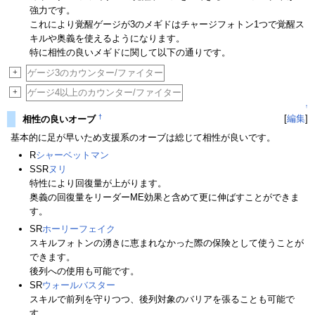
強力です。
これにより覚醒ゲージが3のメギドはチャージフォトン1つで覚醒ス
キルや奥義を使えるようになります。
特に相性の良いメギドに関して以下の通りです。
+
ゲージ3のカウンター/ファイター
+
ゲージ4以上のカウンター/ファイター
↑
†
[
編集
]
相性の良いオーブ
基本的に足が早いため支援系のオーブは総じて相性が良いです。
R
シャーベットマン
SSR
ヌリ
特性により回復量が上がります。
奥義の回復量をリーダーME効果と含めて更に伸ばすことができま
す。
SR
ホーリーフェイク
スキルフォトンの湧きに恵まれなかった際の保険として使うことが
できます。
後列への使用も可能です。
SR
ウォールバスター
スキルで前列を守りつつ、後列対象のバリアを張ることも可能で
す。