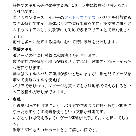
特性でスキルも確率発生する為、1ターン中に複数張り替えること
も可能です。
同じカウンタースナイパーの
アムドゥスキアス
もバリアを付与する
スキル持ちですが、単体バリアで盾役を重点的に守る支援に向くア
ムドゥスキアスと、列攻撃にも対応できるフリアエとで差別化され
ます。
前列を多めに配置する編成において特に効果を発揮します。
覚醒スキル
ダメージの他に列対象に氷結地形を付与します。
敵の耐性に関係なく地形が効きさえすれば、攻撃力が25%下がった
状態になります。
基本はスキルのバリア運用が多いと思いますが、隙を見てゲージを
溜めて覚醒スキルを使えば
バリアで守りつつ、ダメージを貰っても氷結地形で抑えられるとい
う二段構えの守りができます。
奥義
回復量40%の列回復により、バリアで防ぎつつ前列が危ない状態に
なったらすかさず奥義を使うという支援が可能です。
いざとなれば使えるようにゲージ3程を維持しておくと良いでしょ
う。
攻撃力30%も火力サポートとして嬉しい値です。