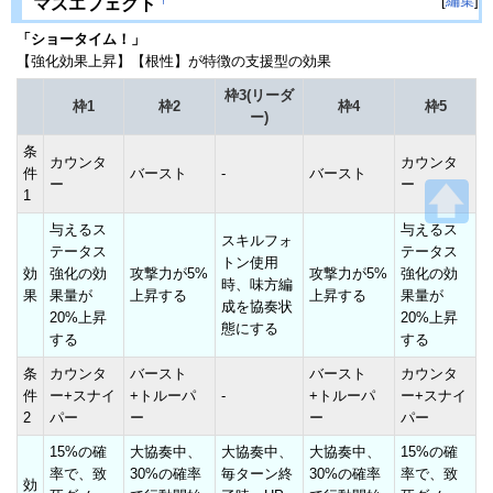
[
編集
]
†
マスエフェクト
「ショータイム！」
【強化効果上昇】【根性】が特徴の支援型の効果
枠3(リーダ
枠1
枠2
枠4
枠5
ー)
条
カウンタ
カウンタ
件
バースト
-
バースト
ー
ー
1
与えるス
与えるス
スキルフォ
テータス
テータス
トン使用
効
強化の効
攻撃力が5%
攻撃力が5%
強化の効
時、味方編
果
果量が
上昇する
上昇する
果量が
成を協奏状
20%上昇
20%上昇
態にする
する
する
条
カウンタ
バースト
バースト
カウンタ
件
ー+スナイ
+トルーパ
-
+トルーパ
ー+スナイ
2
パー
ー
ー
パー
15%の確
大協奏中、
大協奏中、
大協奏中、
15%の確
率で、致
30%の確率
毎ターン終
30%の確率
率で、致
効