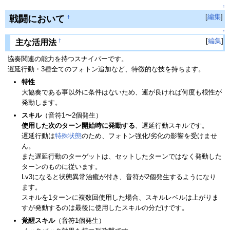
↑
[
編集
]
戦闘において
†
↑
[
編集
]
†
主な活用法
協奏関連の能力を持つスナイパーです。
遅延行動・3種全てのフォトン追加など、特徴的な技を持ちます。
特性
大協奏である事以外に条件はないため、運が良ければ何度も根性が
発動します。
スキル
（音符1〜2個発生）
使用した次のターン開始時に発動する
、遅延行動スキルです。
遅延行動は
特殊状態
のため、フォトン強化/劣化の影響を受けませ
ん。
また遅延行動のターゲットは、セットしたターンではなく発動した
ターンのものに従います。
Lv3になると状態異常治癒が付き、音符が2個発生するようになり
ます。
スキルを1ターンに複数回使用した場合、スキルレベルは上がりま
すが発動するのは最後に使用したスキルの分だけです。
覚醒スキル
（音符1個発生）