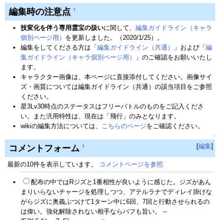
編集時の注意点
†
技変化を伴う専用霊宝の扱い
に関して、
編集ガイドライン（キャラ
個別ページ用）
を更新しました。（2020/1/25）。
編集をしてくださる方は「
編集ガイドライン（共通）
」および「
編
集ガイドライン（キャラ個別ページ用）
」のご確認をお願いいたし
ます。
キャラクター画像は、本ページに直接添付してください。画像サイ
ズ・画質については編集ガイドライン（共通）の該当項目をご参照
ください。
星3Lv30時点のステータスはフリーバトルのものをご記入くださ
い。また汎用特性は、現在は「飛行」のみとなります。
wikiの編集方法については、
こちらのページ
をご確認ください。
↑
[
編集
]
コメントフォーム
†
最新の10件を表示しています。
コメントページを参照
配布の中ではRジズと1番相性が良いように感じた。ジズがあん
まりいらないチャージを処理しつつ、アテルラナでディレイ掛けな
がらジズに奥義ぶつけて1ターン中に6回、7回と行動させられるの
は偉い。強化解除されない相手ならバフも旨い。 --