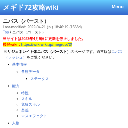
メギド72攻略wiki
Menu
ニバス（バースト）
Last-modified: 2022-04-21 (木) 18:46:19 (1568d)
Top
/ ニバス（バースト）
当サイトは2023年4月9日に更新を停止しました。
後発wiki：
https://wikiwiki.jp/megido72/
※
リジェネレイト体ニバス（バースト）
のページです。通常版は
ニバス
（ラッシュ）
をご覧ください。
基本情報
各種データ
ステータス
能力
特性
スキル
覚醒スキル
奥義
マスエフェクト
人物