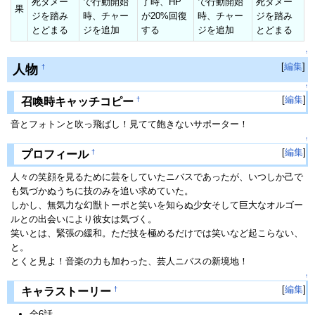
死ダメー
で行動開始
了時、HP
で行動開始
死ダメー
果
ジを踏み
時、チャー
が20%回復
時、チャー
ジを踏み
とどまる
ジを追加
する
ジを追加
とどまる
↑
[
編集
]
人物
†
↑
[
編集
]
†
召喚時キャッチコピー
音とフォトンと吹っ飛ばし！見てて飽きないサポーター！
↑
[
編集
]
†
プロフィール
人々の笑顔を見るために芸をしていたニバスであったが、いつしか己で
も気づかぬうちに技のみを追い求めていた。
しかし、無気力な幻獣トーポと笑いを知らぬ少女そして巨大なオルゴー
ルとの出会いにより彼女は気づく。
笑いとは、緊張の緩和。ただ技を極めるだけでは笑いなど起こらない、
と。
とくと見よ！音楽の力も加わった、芸人ニバスの新境地！
↑
[
編集
]
†
キャラストーリー
全6話