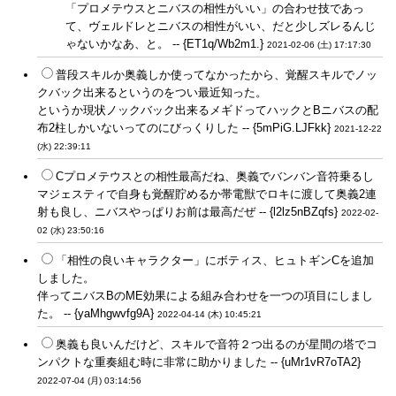
「プロメテウスとニバスの相性がいい」の合わせ技であっ
て、ヴェルドレとニバスの相性がいい、だと少しズレるんじ
ゃないかなあ、と。 -- {ET1q/Wb2m1.}
2021-02-06 (土) 17:17:30
普段スキルか奥義しか使ってなかったから、覚醒スキルでノッ
クバック出来るというのをつい最近知った。
というか現状ノックバック出来るメギドってハックとBニバスの配
布2柱しかいないってのにびっくりした -- {5mPiG.LJFkk}
2021-12-22
(水) 22:39:11
Cプロメテウスとの相性最高だね、奥義でバンバン音符乗るし
マジェスティで自身も覚醒貯めるか帯電獣でロキに渡して奥義2連
射も良し、ニバスやっぱりお前は最高だぜ -- {l2lz5nBZqfs}
2022-02-
02 (水) 23:50:16
「相性の良いキャラクター」にボティス、ヒュトギンCを追加
しました。
伴ってニバスBのME効果による組み合わせを一つの項目にしまし
た。 -- {yaMhgwvfg9A}
2022-04-14 (木) 10:45:21
奥義も良いんだけど、スキルで音符２つ出るのが星間の塔でコ
ンパクトな重奏組む時に非常に助かりました -- {uMr1vR7oTA2}
2022-07-04 (月) 03:14:56