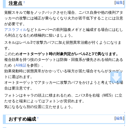
[
編集
]
†
注意点
覚醒スキルで敵をノックバックさせた場合、ニバス自身や他の後列アタ
ッカーの攻撃には補正が乗らなくなり火力が若干低下することには注意
が必要です。
アスラフィル
などトルーパーの前列協奏メギドと編成する場合にはむし
ろ利点となるため積極的に狙いましょう。
スキルはレベル3で攻撃力バフに加え状態異常治癒が付くようになりま
す。
このため
オートターゲット時の対象判定がレベル2と3で異なります。
複合効果を持つ技のターゲットは防御・回復系が優先される傾向にある
ため（
AI検証
を参照）、
効果発動時に状態異常がかかっている味方が居た場合そちらがターゲッ
トに選ばれます。
オートターゲットでアタッカーに攻撃力バフをかけようと考えている場
合は要注意です。
フォトンはキャラの頭上に積まれるため、ニバスBを右端（ME5）に立
たせると端末によってはフォトンが見切れます。
気になるなら別の位置に立たせましょう。
↑
[
編集
]
†
おすすめ編成
↑