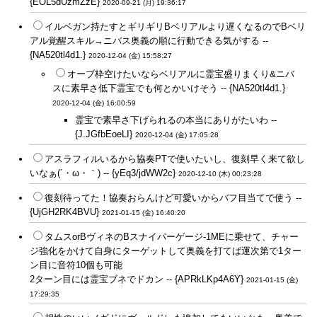
{EOL5dUzmZzE}
2020-09-21 (月) 19:36:17
イルベガン持たすとギリギリBベリアルより遅くなるのでBベリ
アル覚醒スキル→ニバス奥義の順に行動できる気がする --
{NA520tl4d1.}
2020-12-04 (金) 15:58:27
オーブ枠空けたいならベリアルに霊宝盛りまくり&ニバ
スに素早さ低下霊宝でも何とかいけそう -- {NA520tl4d1.}
2020-12-04 (金) 16:00:59
霊宝で素早さ下げられるの本当にありがたいわ --
{J.JGfbEoeLI}
2020-12-04 (金) 17:05:28
アスラフィルいるから協奏PTで使いたいし、復刻早く来て欲し
いなぁ(´・ω・｀) -- {yEq3/jdWW2c}
2020-12-10 (木) 00:23:28
復刻待ってた！協奏おらんけど可愛いからバフ目当てで使う --
{UjGH2RK4BVU}
2021-01-15 (金) 16:40:20
タムスorBヴィネのBスナイパーゲージ-1MEに乗せて、チャー
ジ強化をかけて自身にターゲットして奥義を打てば運次第で1ター
ン目に音符10個も可能
2ターン目には霊宝ブネでドカン -- {APRkLKp4A6Y}
2021-01-15 (金)
17:29:35