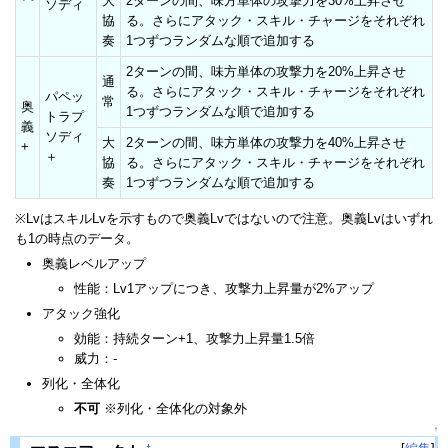
大
2ターンの間、味方単体の攻撃力を30%上昇させ
ソディ
協
る。さらにアタック・スキル・チャージをそれぞれ
奏
1つずつランダムな順で追加する
2ターンの間、味方単体の攻撃力を20%上昇させ
通
る。さらにアタック・スキル・チャージをそれぞれ
パペッ
常
奥
1つずつランダムな順で追加する
トラプ
義
ソディ
大
2ターンの間、味方単体の攻撃力を40%上昇させ
+
＋
協
る。さらにアタック・スキル・チャージをそれぞれ
奏
1つずつランダムな順で追加する
※LvはスキルLvを示すもので奥義Lvではないので注意。奥義Lvはいずれ
も1の時点のデータ。
奥義レベルアップ
性能：Lv1アップにつき、攻撃力上昇量が2%アップ
アタック強化
効能：持続ターン+1、攻撃力上昇量1.5倍
威力：-
列化・全体化
不可
※列化・全体化の対象外
↑