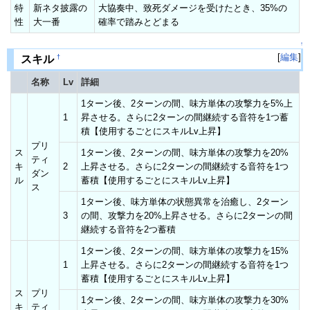
特
新ネタ披露の
大協奏中、致死ダメージを受けたとき、35%の
性
大一番
確率で踏みとどまる
↑
[
編集
]
†
スキル
名称
Lv
詳細
1ターン後、2ターンの間、味方単体の攻撃力を5%上
1
昇させる。さらに2ターンの間継続する音符を1つ蓄
積【使用するごとにスキルLv上昇】
プリ
ス
1ターン後、2ターンの間、味方単体の攻撃力を20%
ティ
キ
2
上昇させる。さらに2ターンの間継続する音符を1つ
ダン
ル
蓄積【使用するごとにスキルLv上昇】
ス
1ターン後、味方単体の状態異常を治癒し、2ターン
3
の間、攻撃力を20%上昇させる。さらに2ターンの間
継続する音符を2つ蓄積
1ターン後、2ターンの間、味方単体の攻撃力を15%
1
上昇させる。さらに2ターンの間継続する音符を1つ
蓄積【使用するごとにスキルLv上昇】
ス
プリ
1ターン後、2ターンの間、味方単体の攻撃力を30%
キ
ティ