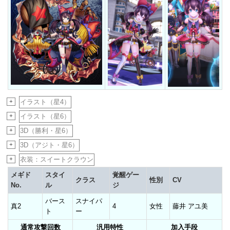
+
イラスト（星4）
+
イラスト（星6）
+
3D（勝利・星6）
+
3D（アジト・星6）
+
衣装：スイートクラウン
メギド
スタイ
覚醒ゲー
クラス
性別
CV
No.
ル
ジ
バース
スナイパ
真2
4
女性
藤井 アユ美
ト
ー
通常攻撃回数
汎用特性
加入手段