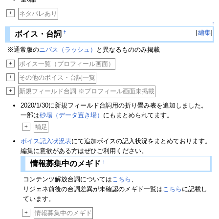
+
ネタバレあり
↑
[
編集
]
†
ボイス・台詞
※通常版の
ニバス（ラッシュ）
と異なるもののみ掲載
+
ボイス一覧（プロフィール画面）
+
その他のボイス・台詞一覧
+
新規フィールド台詞 ※プロフィール画面未掲載
2020/1/30に新規フィールド台詞用の折り畳み表を追加しました。
一部は
砂場（データ置き場）
にもまとめられてます。
+
補足
ボイス記入状況表
にて追加ボイスの記入状況をまとめております。
編集に意欲がある方はぜひご利用ください。
†
情報募集中のメギド
コンテンツ解放台詞については
こちら
、
リジェネ前後の台詞差異が未確認のメギド一覧は
こちら
に記載し
ています。
+
情報募集中のメギド