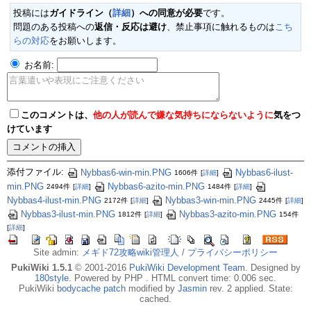
投稿には
ガイドライン（
詳細
）への同意が必要
です。
問題のある投稿への
返信・反応は避け
、禁止事項に触れるものは
こち
らの対応
をお願いします。
お名前:
このコメントは、
他の人が読んで嫌な気持ちにならないように
気をつ
けています
添付ファイル:
Nybbas6-win-min.PNG
Nybbas6-ilust-
1606件
[
詳細
]
min.PNG
Nybbas6-azito-min.PNG
2494件
[
詳細
]
1484件
[
詳細
]
Nybbas4-ilust-min.PNG
Nybbas3-win-min.PNG
2172件
[
詳細
]
2445件
[
詳細
]
Nybbas3-ilust-min.PNG
Nybbas3-azito-min.PNG
1812件
[
詳細
]
154件
[
詳細
]
Site admin:
メギド72攻略wiki管理人
/
プライバシーポリシー
PukiWiki 1.5.1
© 2001-2016
PukiWiki Development Team
. Designed by
180style
. Powered by PHP . HTML convert time: 0.006 sec.
PukiWiki
bodycache patch
modified by
Jasmin
rev. 2 applied. State:
cached.