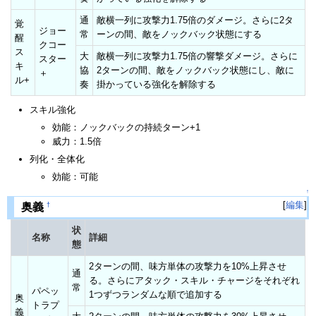
通
敵横一列に攻撃力1.75倍のダメージ。さらに2タ
覚
ジョー
常
ーンの間、敵をノックバック状態にする
醒
クコー
ス
大
敵横一列に攻撃力1.75倍の響撃ダメージ。さらに
スター
キ
協
2ターンの間、敵をノックバック状態にし、敵に
＋
ル+
奏
掛かっている強化を解除する
スキル強化
効能：ノックバックの持続ターン+1
威力：1.5倍
列化・全体化
効能：可能
↑
[
編集
]
†
奥義
状
名称
詳細
態
2ターンの間、味方単体の攻撃力を10%上昇させ
通
る。さらにアタック・スキル・チャージをそれぞれ
常
パペッ
1つずつランダムな順で追加する
奥
トラプ
義