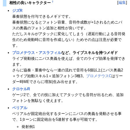
†
[
編集
]
相性の良いキャラクター
ジズR
暴奏状態を付与できるメギドです。
暴奏状態になるとフォトン容量、音符作成数が+1されるためニバ
スの奥義のフォトン追加と相性が良いです。
ただしスキルがアタックに変化してしまう（遅延行動による音符発
生のため発動時に音符を作成しない）ためその点は注意が必要で
す。
プロメテウス
・
アスラフィル
など、ライブスキルを持つメギド
ライブ発動後にニバス奥義を使えば、全てのライブ効果を発揮でき
ます。
さらに協奏・重奏中なら一連の流れで音符を6個以上(ニバス奥義2
＋ライブ始動スキル1＋追加フォトン3種3。
プロメテウスC
はリー
ダー時MEでさらに増加)生み出せます。
クロケルR
ゲージ2で、全ての技に加えてアタックでも音符が出るため、追加
フォトンを無駄なく使えます。
ベリアル
ベリアルが固定砲台化するターンにニバスの奥義を発動させる事
で、1ターンに固定砲台を5連射する事が可能です。
発射例1