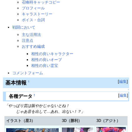
召喚時キャッチコピー
プロフィール
キャラストーリー
ボイス・台詞
戦闘において
主な活用法
注意点
おすすめ編成
相性の良いキャラクター
相性の良いオーブ
相性の良い霊宝
コメントフォーム
[
編集
]
基本情報
†
↑
[
編集
]
†
各種データ
「やっぱり芸は賑やかじゃないとね！
じゃあ音を出して…あれ、出ない！？」
イラスト（星3）
3D（勝利）
3D（アジト）