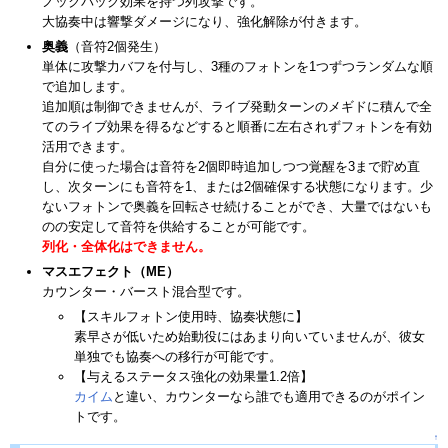
ノックバック効果を持つ列攻撃です。
大協奏中は響撃ダメージになり、強化解除が付きます。
奥義
（音符2個発生）
単体に攻撃力バフを付与し、3種のフォトンを1つずつランダムな順
で追加します。
追加順は制御できませんが、ライブ発動ターンのメギドに積んで全
てのライブ効果を得るなどすると順番に左右されずフォトンを有効
活用できます。
自分に使った場合は音符を2個即時追加しつつ覚醒を3まで貯め直
し、次ターンにも音符を1、または2個確保する状態になります。少
ないフォトンで奥義を回転させ続けることができ、大量ではないも
のの安定して音符を供給することが可能です。
列化・全体化はできません。
マスエフェクト（ME）
カウンター・バースト混合型です。
【スキルフォトン使用時、協奏状態に】
素早さが低いため始動役にはあまり向いていませんが、彼女
単独でも協奏への移行が可能です。
【与えるステータス強化の効果量1.2倍】
カイム
と違い、カウンターなら誰でも適用できるのがポイン
トです。
↑