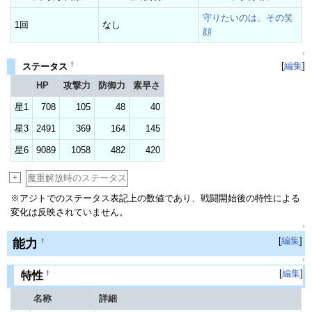
守りたいのは、その笑
1回
なし
顔
↑
†
[
編集
]
ステータス
HP
攻撃力
防御力
素早さ
星1
708
105
48
40
星3
2491
369
164
145
星6
9089
1058
482
420
+
魔重解放時のステータス
※アジトでのステータス表記上の数値であり、戦闘開始後の特性による
変化は反映されていません。
↑
[
編集
]
能力
†
↑
[
編集
]
†
特性
名称
詳細