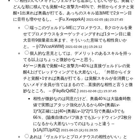
相性のいいメギドにヴェルドレも追加してもいいかも。奥義で
どんな順に積んでも覚醒+4と攻撃力+45%で、外部からイタチと覚
醒+1出来れば奥義が打てる。あっちのスキル追加MEで2ターン目
に音符も増やせるし。 -- {Fu.XvepprkA}
2021-02-05 (金) 23:27:45
端っこのヴェルドレMEにプロメテウス、Bクロケルを乗
せてプロメテウスをターゲッティングすれば1ターン目に最
大音符9個量産出来ます、そういった意味でも相性良いか
と。 -- {r73VcstAWIM}
2021-02-06 (土) 15:26:12
個人的な意見としては、デメリットのあるスキルを持っ
てる以上はちょっと微妙かなーと思う。
4ゲージ奥義で覚醒+4と攻撃力+40％は直接ヴェルドレの覚
醒4上げてレッドウィングでも大差ないし、「外部からイタ
チと覚醒+1すれば奥義が打てる」は覚醒スキルが全消費じゃ
ないメギド全員が当てはまるので…直接的な相性と言うと微
妙なところ。 -- {Fikp8zQd9Z.}
2021-02-06 (土) 15:37:45
相性が微妙なのは同意だけど、奥義40％は大協奏時数
値で実際はアタック強化が入るから60+(奥義Lv-
1)*3(正確には(40+(奥義Lv-1)*2)*1.5)で奥義Lv3でも
66％、(協奏自体のバフ抜きでも)レッドウィング2枚分
になるから大差ないってのはちょっと違う --
{x1Aj3TLlpXQ}
2021-06-15 (火) 01:28:55
あれは「ヴェルドレとプロメテウスの相性がいい」と