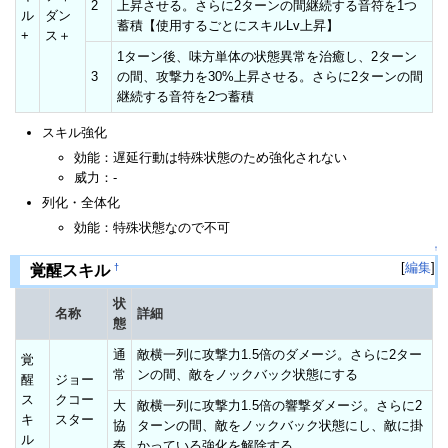
2
上昇させる。さらに2ターンの間継続する音符を1つ
ル
ダン
蓄積【使用するごとにスキルLv上昇】
+
ス＋
1ターン後、味方単体の状態異常を治癒し、2ターン
3
の間、攻撃力を30%上昇させる。さらに2ターンの間
継続する音符を2つ蓄積
スキル強化
効能：遅延行動は特殊状態のため強化されない
威力：-
列化・全体化
効能：特殊状態なので不可
↑
[
編集
]
†
覚醒スキル
状
名称
詳細
態
通
敵横一列に攻撃力1.5倍のダメージ。さらに2ター
覚
常
ンの間、敵をノックバック状態にする
醒
ジョー
ス
クコー
大
敵横一列に攻撃力1.5倍の響撃ダメージ。さらに2
キ
スター
協
ターンの間、敵をノックバック状態にし、敵に掛
ル
奏
かっている強化を解除する