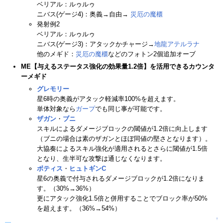
ベリアル：ルゥルゥ
ニバス(ゲージ4)：奥義→自由→
災厄の魔櫃
発射例2
ベリアル：ルゥルゥ
ニバス(ゲージ3)：アタックかチャージ→
地龍アテルラナ
他のメギド：
災厄の魔櫃
などのフォトン2個追加オーブ
ME【与えるステータス強化の効果量1.2倍】を活用できるカウンタ
ーメギド
グレモリー
星6時の奥義がアタック軽減率100%を超えます。
単体対象なら
ガープ
でも同じ事が可能です。
ザガン
・
ブニ
スキルによるダメージブロックの閾値が1.2倍に向上します
（ブニの場合は素のザガンとほぼ同値の堅さとなります）。
大協奏によるスキル強化が適用されるとさらに閾値が1.5倍
となり、生半可な攻撃は通じなくなります。
ボティス
・
ヒュトギンC
星6の奥義で付与されるダメージブロックが1.2倍になりま
す。（30%→36%）
更にアタック強化1.5倍と併用することでブロック率が50%
を超えます。（36%→54%）
↑