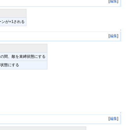
[
編集
]
ンが+1される
↑
[
編集
]
ーンの間、敵を束縛状態にする
縛状態にする
↑
[
編集
]