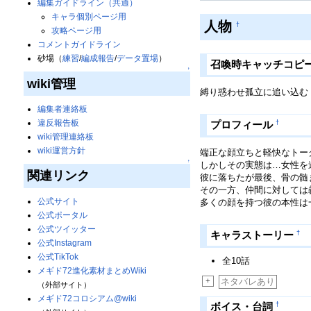
編集ガイドライン（共通）
キャラ個別ページ用
人物
†
攻略ページ用
コメントガイドライン
砂場（
練習
/
編成報告
/
データ置場
）
召喚時キャッチコピ
↑
wiki管理
縛り惑わせ孤立に追い込む
編集者連絡板
違反報告板
†
プロフィール
wiki管理連絡板
wiki運営方針
端正な顔立ちと軽快なトー
↑
しかしその実態は…女性を
関連リンク
彼に落ちたが最後、骨の髄
その一方、仲間に対しては
公式サイト
多くの顔を持つ彼の本性は
公式ポータル
公式ツイッター
†
キャラストーリー
公式Instagram
公式TikTok
全10話
メギド72進化素材まとめWiki
+
ネタバレあり
（外部サイト）
メギド72コロシアム@wiki
†
ボイス・台詞