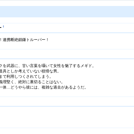
†
ー
！連携断絶鎖鎌トルーパー！
クを武器に、甘い言葉を囁いて女性を魅了するメギド。
道具としか考えていない狡猾な男。
まで利用しつくされてしまう。
義理堅く、絶対に裏切ることはない。
一体…どうやら彼には、複雑な過去があるようだ。