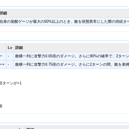
詳細
自身の覚醒ゲージが最大の50%以上のとき、敵を状態異常にした際の持続ター
Lv
詳細
ー
-
敵横一列に攻撃力0.65倍のダメージ。さらに90%の確率で、2タ
ー+
-
敵横一列に攻撃力0.75倍のダメージ。さらに2ターンの間、敵を束
続ターンが+1
能