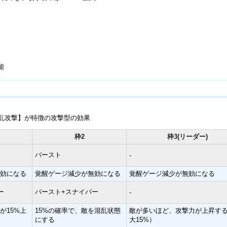
能
乱攻撃】が特徴の攻撃型の効果
枠2
枠3(リーダー)
バースト
-
無効になる
覚醒ゲージ減少が無効になる
覚醒ゲージ減少が無効になる
ー
バースト+スナイパー
-
が15%上
15%の確率で、敵を混乱状態
敵が多いほど、攻撃力が上昇す
にする
大15%）