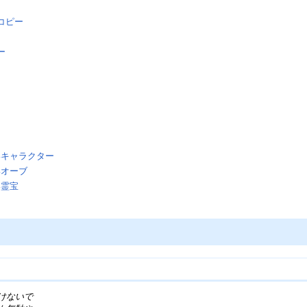
コピー
ー
いキャラクター
いオーブ
い霊宝
けないで