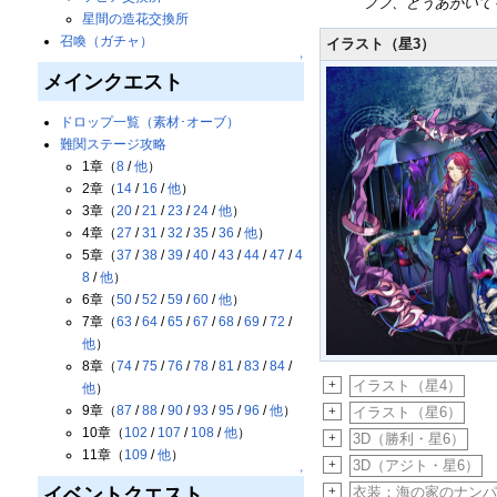
フフ、どうあがいても
星間の造花交換所
召喚（ガチャ）
イラスト（星3）
↑
メインクエスト
ドロップ一覧（素材･オーブ）
難関ステージ攻略
1章（
8
/
他
）
2章（
14
/
16
/
他
）
3章（
20
/
21
/
23
/
24
/
他
）
4章（
27
/
31
/
32
/
35
/
36
/
他
）
5章（
37
/
38
/
39
/
40
/
43
/
44
/
47
/
4
8
/
他
）
6章（
50
/
52
/
59
/
60
/
他
）
7章（
63
/
64
/
65
/
67
/
68
/
69
/
72
/
他
）
8章（
74
/
75
/
76
/
78
/
81
/
83
/
84
/
+
イラスト（星4）
他
）
9章（
87
/
88
/
90
/
93
/
95
/
96
/
他
）
+
イラスト（星6）
10章（
102
/
107
/
108
/
他
）
+
3D（勝利・星6）
11章（
109
/
他
）
+
3D（アジト・星6）
↑
+
衣装：海の家のナン
イベントクエスト