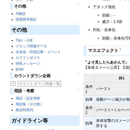
↑
その他
アタック強化
AI検証
効能：-
状態異常検証
威力：1.5倍
↑
その他
列化・全体化
効能：全体化可
Tips・小技
ドロップ関連データ
†
マスエフェクト
生放送・外部記事・イベント
ログインボイス
「よそ見したらあかんで」
特殊メッセージ
【単体ダメージ上昇】【混
BGM
↑
カウントダウン企画
枠1
+
カウントダウン関連一覧
条件
バースト
↑
用語・考察
1
用語・設定考察
効果
覚醒ゲージ減少が
用語集（その他）
条件
バースト+トルーパ
推定時系列
2
↑
ガイドライン等
単体攻撃のダメージ
効果
昇する