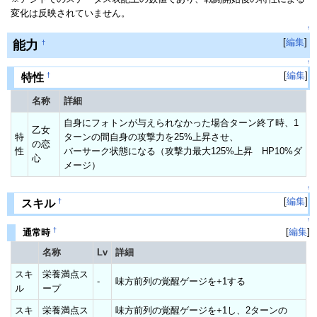
変化は反映されていません。
↑
[
編集
]
能力
†
↑
[
編集
]
†
特性
名称
詳細
自身にフォトンが与えられなかった場合ターン終了時、1
乙女
特
ターンの間自身の攻撃力を25%上昇させ、
の恋
性
バーサーク状態になる（攻撃力最大125%上昇 HP10%ダ
心
メージ）
↑
[
編集
]
†
スキル
↑
†
[
編集
]
通常時
名称
Lv
詳細
スキ
栄養満点ス
-
味方前列の覚醒ゲージを+1する
ル
ープ
スキ
栄養満点ス
味方前列の覚醒ゲージを+1し、2ターンの