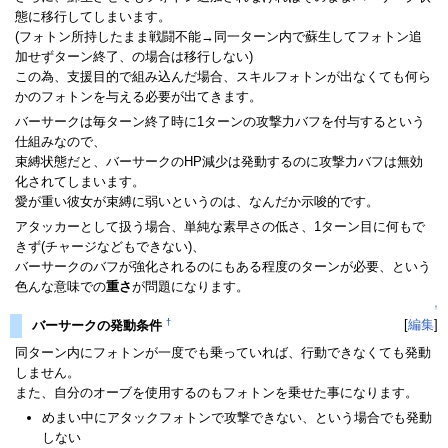
態に移行してしまいます。
(フォトン所持したまま戦闘不能→同一ターン内で蘇生してフォトン追
加せずターン終了、の場合は移行しない)
この為、支援目的で組み込んだ場合、スキルフォトンが出なくても何ら
かのフォトンを与える必要が出てきます。
バーサークは毎ターン終了時に1ターンの攻撃力バフを付与するという
仕組みなので、
束縛状態だと、バーサークのHP減少は発動するのに攻撃力バフは無効
化されてしまいます。
愛が重い彼女が束縛に弱いというのは、なんだか示唆的です。
アタッカーとして扱う場合、単純な素早さの低さ、1ターン目に何もで
きず(チャージなどもできない)、
バーサークのバフが強化されるのにもある程度のターンが必要、という
色んな意味での
重さ
が問題になります。
↑
†
[
編集
]
バーサークの発動条件
同ターン内にフォトンが一度でも乗っていれば、行動できなくても発動
しません。
また、自分のオーブを使用するのもフォトンを乗せた事になります。
めまい中にアタックフォトンで攻撃できない、という場合でも発動
しない