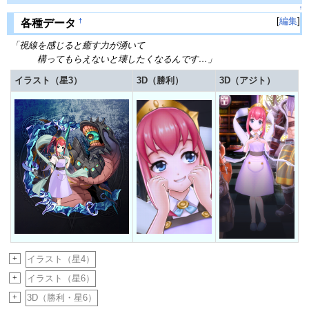
↑
[
編集
]
†
各種データ
「視線を感じると癒す力が湧いて
構ってもらえないと壊したくなるんです…」
イラスト（星3）
3D（勝利）
3D（アジト）
+
イラスト（星4）
+
イラスト（星6）
+
3D（勝利・星6）