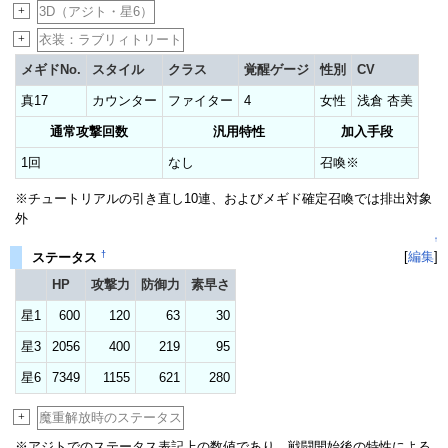
+
3D（アジト・星6）
+
衣装：ラブリィトリート
メギドNo.
スタイル
クラス
覚醒ゲージ
性別
CV
真17
カウンター
ファイター
4
女性
浅倉 杏美
通常攻撃回数
汎用特性
加入手段
1回
なし
召喚※
※チュートリアルの引き直し10連、およびメギド確定召喚では排出対象
外
↑
†
[
編集
]
ステータス
HP
攻撃力
防御力
素早さ
星1
600
120
63
30
星3
2056
400
219
95
星6
7349
1155
621
280
+
魔重解放時のステータス
※アジトでのステータス表記上の数値であり、戦闘開始後の特性による