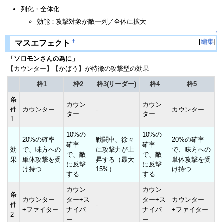
列化・全体化
効能：攻撃対象が敵一列／全体に拡大
↑
[
編集
]
†
マスエフェクト
「ソロモンさんの為に」
【カウンター】【かばう】が特徴の攻撃型の効果
枠1
枠2
枠3(リーダー)
枠4
枠5
条
カウン
カウン
件
カウンター
-
カウンター
ター
ター
1
10%の
10%の
20%の確率
戦闘中、徐々
20%の確率
確率
確率
効
で、味方への
に攻撃力が上
で、味方への
で、敵
で、敵
果
単体攻撃を受
昇する（最大
単体攻撃を受
に反撃
に反撃
け持つ
15%）
け持つ
する
する
カウン
カウン
条
カウンター
ター+ス
ター+ス
カウンター
件
-
+ファイター
ナイパ
ナイパ
+ファイター
2
ー
ー