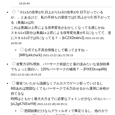
19:20:40
「※Lv1の倍率が0.15上がりLv2の倍率が0.15下がっている
が、」とあるけど、私の手持ちの環境では0.35上がり0.35下がって
る（奥義Lvは8）
これは奥義Lv上昇による倍率変化がおかしくなってる感じかね
スキルLv1部分は奥義Lv上昇による倍率変化量が0.1になってて、逆
にスキルLv2では0になってる？ -- {kCZXDrob/v2}
2021-12-22 (水)
18:50:28
公式でも不具合情報として載ってますね --
{WR1ykkzIuck}
2021-12-22 (水) 21:55:15
攻撃力10%増加、バーサーク前提だと雀の涙みたいな追加効果
でちょっと面白い。125%バーサークの補填？ -- {FfXEDcxqoR6}
2021-12-22 (水) 19:15:19
吸収ついたから躊躇なくフルカスでゲージ折っていけるし
8倍あれば怒闘なくてもバーサークで火力出せるから運用に余裕が
持てるな
時間はともかく最大火力までに必要なフォトンが少ないのもいい --
{xL2gA7SEwYM}
2021-12-23 (木) 00:35:11
怒闘始動だけならグウィルギィで事足りるし、他のカウ