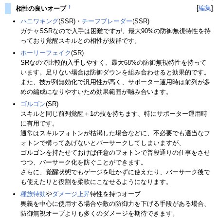
†
[
編集
]
相性の良いオーブ
ハニワキング
(SSR)・
チーフブレーダー
(SSR)
ガチャSSRなので入手は困難ですが、最大90%の防御無視特性を持
っており覚醒スキルとの相性が抜群です。
ホーリーフェイク
(SR)
SRなので比較的入手しやすく、最大68%の防御無視特性を持って
います。足りない場合は防御ダウンを組み合わせると効果的です。
また、技が列無効化で汎用性が高く、サポーター運用時は前列が多
めの編成になりやすいため効果範囲が噛み合います。
ゴルゴン
(SR)
スキルと同じ前列覚醒＋1の技を持ちます、特にサポーター運用時
に有用です。
通常はスキルフォトンが枯渇した場合などに、不必要でも適当なフ
ォトンで構ってあげないとバーサークしてしまいますが、
ゴルゴンを持たせておけば任意のフォトンで普段通りの仕事をさせ
つつ、バーサーク化を防ぐことができます。
さらに、覚醒状態でもゲージを吐かずに使えたり、バーサーク後で
も使えたりと役割を柔軟にこなせるようになります。
種族特効
や
ダメージ上昇
特性を持つオーブ
奥義を中心に使用する場合や敵の防御力を下げる手段がある場合、
防御無視オーブよりも多くのダメージを期待できます。