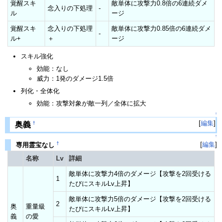
覚醒スキ
敵単体に攻撃力0.8倍の6連続ダメ
念入りの下処理
-
ル
ージ
覚醒スキ
念入りの下処理
敵単体に攻撃力0.85倍の6連続ダメ
-
ル+
＋
ージ
スキル強化
効能：なし
威力：1発のダメージ1.5倍
列化・全体化
効能：攻撃対象が敵一列／全体に拡大
↑
[
編集
]
†
奥義
↑
†
[
編集
]
専用霊宝なし
名称
Lv
詳細
敵単体に攻撃力4倍のダメージ【攻撃を2回受ける
1
たびにスキルLv上昇】
敵単体に攻撃力5倍のダメージ【攻撃を2回受ける
2
奥
重量級
たびにスキルLv上昇】
義
の愛