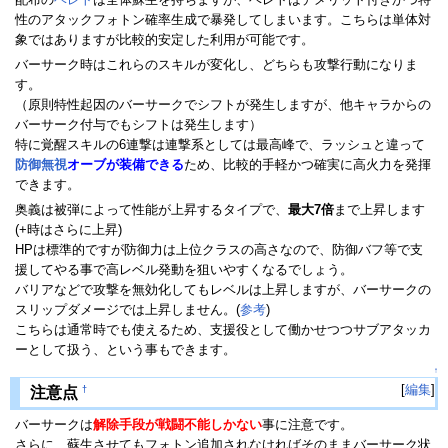
性のアタックフォトン確率生成で暴発してしまいます。こちらは単体対
象ではありますが比較的安定した利用が可能です。
バーサーク時はこれらのスキルが変化し、どちらも攻撃行動になりま
す。
（原則特性起因のバーサークでシフトが発生しますが、他キャラからの
バーサーク付与でもシフトは発生します）
特に覚醒スキルの6連撃は連撃系としては最高峰で、ラッシュと違って
防御無視
オーブが装備できる
ため、比較的手軽かつ確実に高火力を発揮
できます。
奥義は被弾によって性能が上昇するタイプで、
最大7倍
まで上昇します
(+時はさらに上昇)
HPは標準的ですが防御力は上位クラスの高さなので、防御バフ等で支
援してやる事で高レベル発動を狙いやすくなるでしょう。
バリアなどで攻撃を無効化してもレベルは上昇しますが、バーサークの
スリップダメージでは上昇しません。(
参考
)
こちらは通常時でも使えるため、支援役として働かせつつサブアタッカ
ーとして扱う、という事もできます。
↑
[
編集
]
†
注意点
バーサークは
解除手段が戦闘不能しかない
事に注意です。
さらに、蘇生させてもフォトン追加されなければそのままバーサーク状