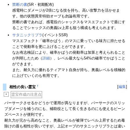
禁断の書
(SR・初期配布)
感電時にダメージが2倍になる技を持ち、高い攻撃力を活かせま
す。他の状態異常特効オーブも勿論有用です。
禁断の書であれば、感電役のシャックスをマスエフェクトで盾にす
ることでシャックスの奥義Lv上昇も狙う構成も考えられます。
サタニックリブラ
(イベントSSR)
マスエフェクト「確率かばう」のマスに乗っている味方に持たせる
ことで発動率を更に上げることができます。
なお有志検証により、確率かばうの発動率は加算と考えられること
が判明したため（
詳細
）、レベル最大なら54%の確率でかばうこと
ができます。
また、耐久力に優れるティアマト自身が持ち、奥義レベルを積極的
に上げていくのも有用です。
↑
†
[
編集
]
相性の良い霊宝
+
霊宝作成の注意点
バーサークさせるかどうかで運用が異なりますが、バーサークのスリッ
プダメージを補うのにも、補助役として長く生きるのにも使えるビーン
ズペーストが便利です。
耐久力が元から高めなこと、奥義レベルが被弾でレベル上昇するため毒
除けの盾も相性が良いですが、上記オーブのサタニックリブラとは違い