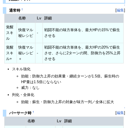
↑
†
[
編集
]
通常時
名称
Lv
詳細
覚醒
快復マル
戦闘不能の味方単体を、最大HPの15%で蘇生
スキ
-
秘レシピ
させる
ル
覚醒
快復マル
戦闘不能の味方単体を、最大HPの20%で蘇生
スキ
秘レシピ
-
させ、さらに2ターンの間、防御力を25%上昇
ル+
＋
させる
スキル強化
効能：防御力上昇の効果量・継続ターンが1.5倍。蘇生時の
HP量は1.5倍にならない
威力：なし
列化・全体化
効能：蘇生・防御力上昇の対象が味方一列／全体に拡大
↑
†
[
編集
]
バーサーク時
名称
Lv
詳細