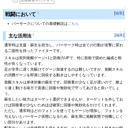
+
情報募集中のメギド
↑
[
編集
]
戦闘において
†
バーサークについての基礎解説は
こちら
↑
[
編集
]
†
主な活用法
通常時は支援・蘇生を担当し、バーサーク時は全ての行動が攻撃に変わ
る二面性を持ったファイターです。
スキルは前列覚醒ゲージ+1と防御力UPで、特に前衛で固めた編成と相
性が良くなっています。
足が非常に遅く先駆けてゲージ加速するのは難しいですが、覚醒スキル
の消費ゲージを即座に回収する動きはしやすくなっています。
覚醒スキルは単体対象の蘇生です。回復量が少なく足が遅いので、敵よ
り速く動ける味方で直後に回復や無効化で守ってあげると良いでしょ
う。
蘇生したい味方はターゲット選択できませんが、ターゲットを外してお
けば回復量が少ないためほぼ確実に回復や無効化をかけてくれます。
ただし、通常時はどのフォトンを使ってもゲージが増加し、フォトンを
与えないとバーサーク状態になるため、蘇生用に覚醒状態で待機しにく
い部分があります。
配布の
ベレト
は全体蘇生を持ちますが、ベレトはデメリット付きかつ特