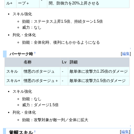
-
ル+
ープ＋
間、防御力を20%上昇させる
スキル強化
効能：ステータス上昇1.5倍、持続ターン1.5倍
威力：なし
列化・全体化
効能：全体化時、後列にもかかるようになる
↑
†
[
編集
]
バーサーク時
名称
Lv
詳細
スキル
憎悪のポタージュ
-
敵単体に攻撃力1.25倍のダメージ
スキル+
憎悪のポタージュ＋
-
敵単体に攻撃力1.5倍のダメージ
スキル強化
効能：なし
威力：ダメージ1.5倍
列化・全体化
効能：攻撃対象が敵一列／全体に拡大
↑
[
編集
]
†
覚醒スキル