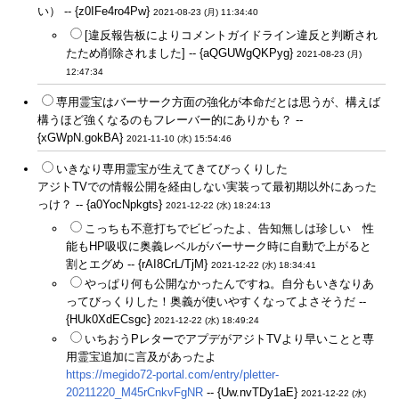
い） -- {z0IFe4ro4Pw}
2021-08-23 (月) 11:34:40
[違反報告板によりコメントガイドライン違反と判断され
たため削除されました] -- {aQGUWgQKPyg}
2021-08-23 (月)
12:47:34
専用霊宝はバーサーク方面の強化が本命だとは思うが、構えば
構うほど強くなるのもフレーバー的にありかも？ --
{xGWpN.gokBA}
2021-11-10 (水) 15:54:46
いきなり専用霊宝が生えてきてびっくりした
アジトTVでの情報公開を経由しない実装って最初期以外にあった
っけ？ -- {a0YocNpkgts}
2021-12-22 (水) 18:24:13
こっちも不意打ちでビビったよ、告知無しは珍しい 性
能もHP吸収に奥義レベルがバーサーク時に自動で上がると
割とエグめ -- {rAI8CrL/TjM}
2021-12-22 (水) 18:34:41
やっぱり何も公開なかったんですね。自分もいきなりあ
ってびっくりした！奥義が使いやすくなってよさそうだ --
{HUk0XdECsgc}
2021-12-22 (水) 18:49:24
いちおうPレターでアプデがアジトTVより早いことと専
用霊宝追加に言及があったよ
https://megido72-portal.com/entry/pletter-
20211220_M45rCnkvFgNR
-- {Uw.nvTDy1aE}
2021-12-22 (水)