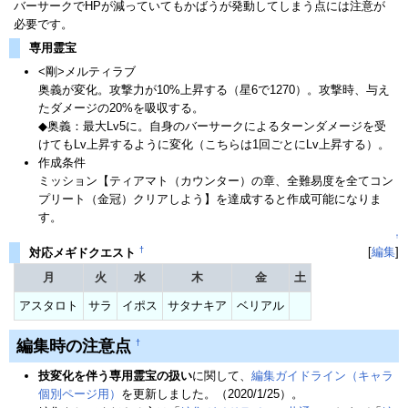
バーサークでHPが減っていてもかばうが発動してしまう点には注意が
必要です。
専用霊宝
<剛>メルティラブ
奥義が変化。攻撃力が10%上昇する（星6で1270）。攻撃時、与え
たダメージの20%を吸収する。
◆奥義：最大Lv5に。自身のバーサークによるターンダメージを受
けてもLv上昇するように変化（こちらは1回ごとにLv上昇する）。
作成条件
ミッション【ティアマト（カウンター）の章、全難易度を全てコン
プリート（金冠）クリアしよう】を達成すると作成可能になりま
す。
↑
†
[
編集
]
対応メギドクエスト
月
火
水
木
金
土
アスタロト
サラ
イポス
サタナキア
ベリアル
編集時の注意点
†
技変化を伴う専用霊宝の扱い
に関して、
編集ガイドライン（キャラ
個別ページ用）
を更新しました。（2020/1/25）。