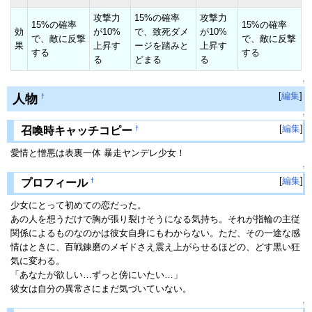
攻撃力
15%の確率
攻撃力
15%の確率
15%の確率
効
が10%
で、致死ダメ
が10%
で、敵に反撃
で、敵に反撃
果
上昇す
ージを踏みと
上昇す
する
する
る
どまる
る
↑
[
編集
]
人物
†
↑
[
編集
]
†
召喚時キャッチコピー
愛情と憎悪は表裏一体 暴走ヤンデレ少女！
↑
[
編集
]
†
プロフィール
少女にとって初めての恋だった。
あの人を想うだけで胸が張り裂けそうになる気持ち。それが指輪の主従
関係によるものなのかは彼女自身にもわからない。ただ、その一途な感
情はときに、百戦錬磨のメギドさえ震え上がらせるほどの、どす黒い狂
気に変わる。
「あなたが欲しい…ずっと傍にいたい…」
彼女は自分の異常さにまだ気づいていない。
↑