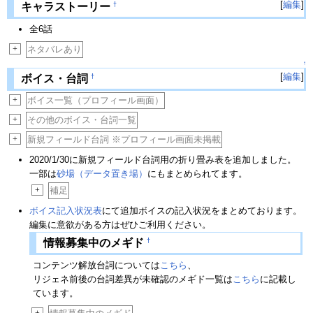
[
編集
]
†
キャラストーリー
全6話
+
ネタバレあり
↑
[
編集
]
†
ボイス・台詞
+
ボイス一覧（プロフィール画面）
+
その他のボイス・台詞一覧
+
新規フィールド台詞 ※プロフィール画面未掲載
2020/1/30に新規フィールド台詞用の折り畳み表を追加しました。
一部は
砂場（データ置き場）
にもまとめられてます。
+
補足
ボイス記入状況表
にて追加ボイスの記入状況をまとめております。
編集に意欲がある方はぜひご利用ください。
†
情報募集中のメギド
コンテンツ解放台詞については
こちら
、
リジェネ前後の台詞差異が未確認のメギド一覧は
こちら
に記載し
ています。