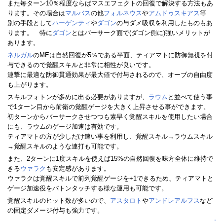
また毎ターン10％程度ならばマスエフェクトの回復で解決する方法もあ
ります。その場合は
マルバス
の他
フォルネウス
や
アムドゥスキアス
等
別の手段として
ハーゲンティ
や
ダゴン
の与ダメ吸収を利用したものもあ
ります。 特に
ダゴン
とはバーサーク面で(ダゴン側に)強いメリットが
あります。
ネルガル
のMEは自然回復が5％である半面、ティアマトに防御無視を付
与できるので覚醒スキルと非常に相性が良いです。
連撃に最適な防御貫通効果が最大値で付与されるので、オーブの自由度
も上がります。
スキルフォトンが多めに出る必要がありますが、
ラウム
と並べて使う事
で1ターン目から前衛の覚醒ゲージを大きく上昇させる事ができます。
初ターンからバーサークさせつつも素早く覚醒スキルを使用したい場合
にも、ラウムのゲージ加速は有効です。
ティアマトの方が少しだけ速い事を利用し、覚醒スキル→ラウムスキル
→覚醒スキルのような連打も可能です。
また、2ターンに1度スキルを使えば15%の自然回復を味方全体に維持で
きる
ウァラク
も安定感があります。
ウァラクは覚醒スキルで前列覚醒ゲージを+1できるため、ティアマトと
ゲージ加速役をバトンタッチする様な運用も可能です。
覚醒スキルのヒット数が多いので、
アスタロト
や
アンドレアルフス
など
の固定ダメージ付与も強力です。
↑