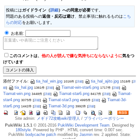
投稿には
ガイドライン（
詳細
）への同意が必要
です。
問題のある投稿への
返信・反応は避け
、禁止事項に触れるものは
こち
らの対応
をお願いします。
お名前:
このコメントは、
他の人が読んで嫌な気持ちにならないように
気をつ
けています
添付ファイル:
tia_hal_win.jpg
tia_hal_ajito.jpg
1016件
[
詳細
]
1518件
[
詳
tia_hal.jpg
Tiamat-win-star6.png
細
]
1361件
[
詳細
]
1717件
[
詳細
]
Tiamat-win.png
Tiamat-star6.png
Tiamat-
3448件
[
詳細
]
8417件
[
詳細
]
star4.png
Tiamat-star3.png
Tiamat-3d-
3075件
[
詳細
]
4995件
[
詳細
]
star6.png
Tiamat-3d.png
1442件
[
詳細
]
3992件
[
詳細
]
Site admin:
メギド72攻略wiki管理人
/
プライバシーポリシー
PukiWiki 1.5.1
© 2001-2016
PukiWiki Development Team
. Designed by
180style
. Powered by PHP . HTML convert time: 0.007 sec.
PukiWiki
bodycache patch
modified by
Jasmin
rev. 2 applied. State: