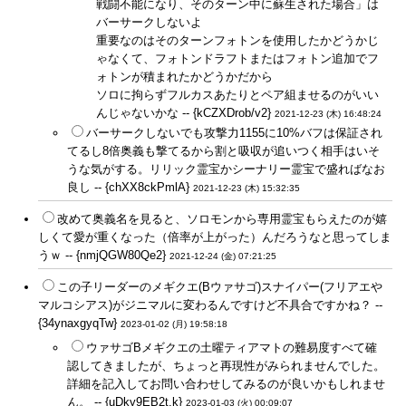
戦闘不能になり、そのターン中に蘇生された場合」は
バーサークしないよ
重要なのはそのターンフォトンを使用したかどうかじ
ゃなくて、フォトンドラフトまたはフォトン追加でフ
ォトンが積まれたかどうかだから
ソロに拘らずフルカスあたりとペア組ませるのがいい
んじゃないかな -- {kCZXDrob/v2}
2021-12-23 (木) 16:48:24
バーサークしないでも攻撃力1155に10%バフは保証され
てるし8倍奥義も撃てるから割と吸収が追いつく相手はいそ
うな気がする。リリック霊宝かシーナリー霊宝で盛ればなお
良し -- {chXX8ckPmlA}
2021-12-23 (木) 15:32:35
改めて奥義名を見ると、ソロモンから専用霊宝もらえたのが嬉
しくて愛が重くなった（倍率が上がった）んだろうなと思ってしま
うｗ -- {nmjQGW80Qe2}
2021-12-24 (金) 07:21:25
この子リーダーのメギクエ(Bウァサゴ)スナイパー(フリアエや
マルコシアス)がジニマルに変わるんですけど不具合ですかね？ --
{34ynaxgyqTw}
2023-01-02 (月) 19:58:18
ウァサゴBメギクエの土曜ティアマトの難易度すべて確
認してきましたが、ちょっと再現性がみられませんでした。
詳細を記入してお問い合わせしてみるのが良いかもしれませ
ん。 -- {uDky9EB2t.k}
2023-01-03 (火) 00:09:07