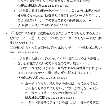
ンターに持たせてもっと防御寄りに組んでみようかな。 --
{mIPxykRMUyU}
2021-12-23 (木) 13:49:07
奥義に吸収効果が付いたからさらにCフルカスMEとの相
性が良くなったね。防御無視で安定したダメージを与えつつ
自己回復でバーサークの弱点である消耗を補える。 --
{aT4QB7JV/8Q}
2021-12-30 (木) 10:02:04
吸収20％があれば結構色んなボスがソロで倒せたりするんじゃ
ないか…？って思ったけど、ソロだとバーサークしないんだな（回
生だといける？）
ソロモンがちゃんと面倒を見ていればいい子…… -- {dULidr1qJOE}
2021-12-23 (木) 14:37:18
自分も勘違いしていたのですが，回生はソウルを消費し
ないと蘇生できないので不可なのです。残念・・・。
SSRオーブにはなりますが，妖馬ヴァルで自動蘇生すればい
けるのではないかと。蘇生時のHPも50％ありますし。 --
{Pkq6axFeUpI}
2021-12-23 (木) 15:20:24
あーそうだった、取り巻きを倒せば…って思ってたけ
どそもそもネクロにしないとソウルが増えないんだっ
た ヴァルは持ってないので誰かに託した… --
{dULidr1qJOE}
2021-12-23 (木) 16:01:55
「ターン開始時にフォトンを渡したが、使用する前に