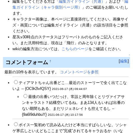
編集をしてくださる方は「
編集ガイドライン（共通）
」および「
編
集ガイドライン（キャラ個別ページ用）
」のご確認をお願いいたし
ます。
キャラクター画像は、本ページに直接添付してください。画像サイ
ズ・画質については編集ガイドライン（共通）の該当項目をご参照
ください。
星3Lv30時点のステータスはフリーバトルのものをご記入くださ
い。また汎用特性は、現在は「飛行」のみとなります。
wikiの編集方法については、
こちらのページ
をご確認ください。
↑
[
編集
]
コメントフォーム
†
最新の10件を表示しています。
コメントページを参照
ティアマトちゃん出番どこ…最近のストーリーで全く出てこな
いよ -- {OC9r2lvfQSY}
2021-06-17 (木) 09:44:07
最後の出番いつだっけ、常設と周年除くとリヴァイアサ
ンキャラスト？結構空いてるね。まあ134人もいれば出番の
ない期間もある、まだリジェネレイトも控えてるし --
{9a6l9duhbuY}
2021-06-17 (木) 10:17:56
ボイス一覧初めて読み込んだけど本当にすばらしいな。ソシャ
ゲ界広しといえどもここまで”完成”されてるキャラおるか（いな