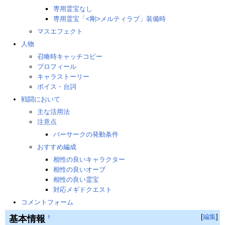
専用霊宝なし
専用霊宝「<剛>メルティラブ」装備時
マスエフェクト
人物
召喚時キャッチコピー
プロフィール
キャラストーリー
ボイス・台詞
戦闘において
主な活用法
注意点
バーサークの発動条件
おすすめ編成
相性の良いキャラクター
相性の良いオーブ
相性の良い霊宝
対応メギドクエスト
コメントフォーム
[
編集
]
基本情報
†