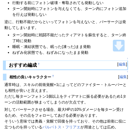
行動する前にフォトン破壊・奪取されても発動しない
ターン開始時にフォトンを与えなくても、ターン内にフォトン追加
を行えば発動しない
逆に、行動不能だからといってフォトンを与えないと、バーサークは発
動してしまいます。
ターン開始時に戦闘不能だったティアマトを蘇生すると、ターン終
了時に発動
睡眠・凍結状態でも、眠った(凍った)まま発動
ねずみ化状態でも、ねずみになったまま発動
↑
[
編集
]
†
おすすめ編成
↑
†
[
編集
]
相性の良いキャラクター
通常時は、スキルの前衛覚醒+1によってどのファイター・トルーパーと
も相性が良いと言えます。
ただし毎ターンフォトン1個以上をティアマトに振る必要があるため1タ
ーンの活動範囲が狭まってしまうのが欠点です。
対してバーサークさせる場合、最大HPの10%ダメージを毎ターン受け
るため、その点をフォローしてあげる必要があります。
そういう意味では奥義・覚醒で回復を持っており、その他は前衛に役に
立つものを持っている
バルバトス
・
フリアエ
が用途としては広め。