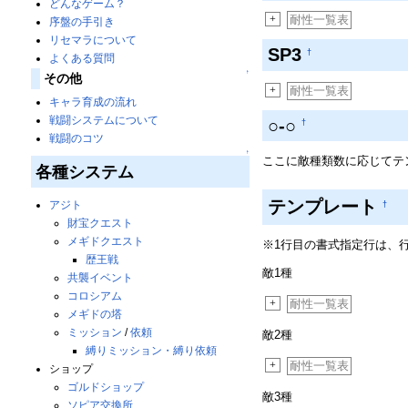
どんなゲーム？
+
耐性一覧表
序盤の手引き
リセマラについて
SP3
†
よくある質問
↑
その他
+
耐性一覧表
キャラ育成の流れ
戦闘システムについて
○-○
†
戦闘のコツ
↑
ここに敵種類数に応じてテ
各種システム
テンプレート
アジト
†
財宝クエスト
メギドクエスト
※1行目の書式指定行は、
歴王戦
敵1種
共襲イベント
コロシアム
+
耐性一覧表
メギドの塔
ミッション
/
依頼
敵2種
縛りミッション・縛り依頼
+
耐性一覧表
ショップ
ゴルドショップ
敵3種
ソピア交換所