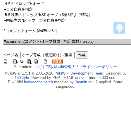
ページ名:
Site admin:
メギド72攻略wiki管理人
/
プライバシーポリシー
PukiWiki 1.5.1
© 2001-2016
PukiWiki Development Team
. Designed by
180style
. Powered by PHP . HTML convert time: 0.003 sec.
PukiWiki
bodycache patch
modified by
Jasmin
rev. 2 applied. State:
suspended.