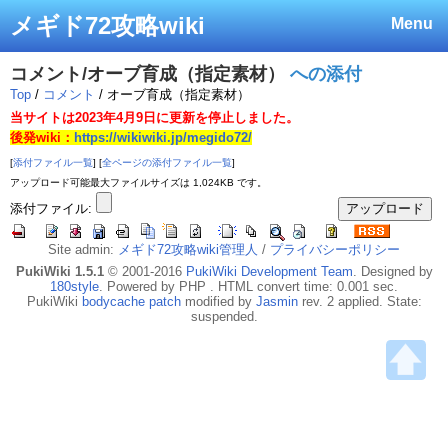
メギド72攻略wiki
Menu
コメント/オーブ育成（指定素材）
への添付
Top
/
コメント
/ オーブ育成（指定素材）
当サイトは2023年4月9日に更新を停止しました。
後発wiki：
https://wikiwiki.jp/megido72/
[
添付ファイル一覧
] [
全ページの添付ファイル一覧
]
アップロード可能最大ファイルサイズは 1,024KB です。
添付ファイル:
Site admin:
メギド72攻略wiki管理人
/
プライバシーポリシー
PukiWiki 1.5.1
© 2001-2016
PukiWiki Development Team
. Designed by
180style
. Powered by PHP . HTML convert time: 0.001 sec.
PukiWiki
bodycache patch
modified by
Jasmin
rev. 2 applied. State:
suspended.