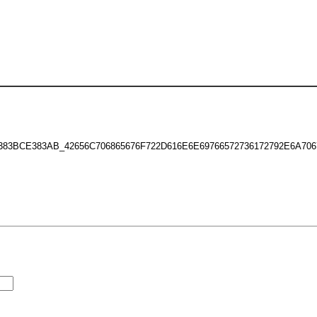
3BCE383AB_42656C706865676F722D616E6E69766572736172792E6A706