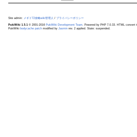
Site admin:
メギド72攻略wiki管理人
/
プライバシーポリシー
PukiWiki 1.5.1
© 2001-2016
PukiWiki Development Team
. Powered by PHP 7.0.33. HTML convert t
PukiWiki
bodycache patch
modified by
Jasmin
rev. 2 applied. State: suspended.