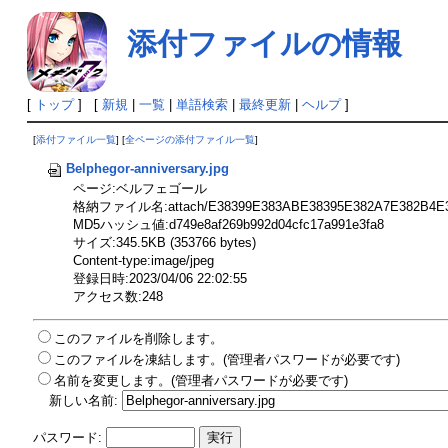
添付ファイルの情報
[
トップ
] [
新規
|
一覧
|
単語検索
|
最終更新
|
ヘルプ
]
[
添付ファイル一覧
] [
全ページの添付ファイル一覧
]
Belphegor-anniversary.jpg
ページ:ベルフェゴール
格納ファイル名:attach/E38399E383ABE38395E382A7E382B4E38
MD5ハッシュ値:d749e8af269b992d04cfc17a991e3fa8
サイズ:345.5KB (353766 bytes)
Content-type:image/jpeg
登録日時:2023/04/06 22:02:55
アクセス数:248
このファイルを削除します。
このファイルを凍結します。(管理者パスワードが必要です)
名前を変更します。(管理者パスワードが必要です)
新しい名前:
パスワード: