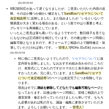
(火) 00:20:04
8章2節対応があって遅くなりましたが、ご意見いただいた内容の反
映、そのほか幾つか細かい修正をして
SandBox/リセマラについて
改定相談用
?
に反映しました。また悩みましたが「いるといないで
難易度が大きく変わる場合がある」という面でやはり重要と考え、
グレモリーを再掲載としています。
いったんご意見は落ち着いているようですので、数日様子を見てな
にもなければ正式移行を検討しています。その後は他ページ同様に
編集可能となりますので、本フォームでご相談の上で随時修正・加
筆していただければ幸いです。 --
管理人
?
{ROHz.01cEik}
2020-08-18
(火) 00:23:53
特に他にご意見ないようでしたので、
リセマラについて
に改
定内容を反映しました。なおおすすめ組み合わせのところだ
け、表形式にしてみたのですがスマホだと表示崩れが起きや
すかったため、元に戻しています。また
SandBox/リセマラ
について改定相談用
?
のページは改定完了につき削除してお
ります。
現在はすでに
凍結を解除してどなたでも編集可能なページ
と
なっております。以後は他ページ同様に、皆様ご相談の上で
適宜加筆・修正を行っていただけましたら幸いです。もちろ
ん必要があれば私の方も、議論・編集に参加させていただき
ます。よろしくお願いいたします。 --
管理人
?