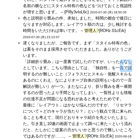
名前の横などにスタイル特有の色などをつけておくと視認性
が増すと思います。 -- {Pl8y3vloL6c}
2020-07-30 (木) 18:50:35
色と説明折り畳みの件、承知しました。時間の都合で後日に
なりますが対応します。レイアウト順の方は、少し検討する
時間をいただければ幸いです。 --
管理人
?
{ROHz.01cEik}
2020-07-30 (木) 23:13:37
遅くなりましたが、ご報告です。まず「スタイル特有の色」
は案をそのまま採用させていただきました。ありがとうござ
います。
「詳細折り畳み」は一度裏で試したのですが、いったんなし
としています。こちら理由としては、「独自性」を一言で説
明するのが難しいこと（フォラスだとスキル・覚醒スキルも
あるのにくわえ、なによりオーブ自体の説明もいるので一言
解説が難しい）が一つ。またなにより、折り畳みを逐一展開
するのが思ったより手間となってしまい、一覧性よりも情報
の伝達不足が問題になる恐れがあると考えたためです。
最後に「レイアウト」はかなり悩んだのですが、「リセマラ
について＝どのキャラが当たり？」という観点で見に来られ
ることも考えて、現行どおりキャラ紹介を先といたしまし
た。引き直し10連の画面で止まって調べに来た～という流れ
だと、たしかにご提案の方がいいかと思うので難しいところ
ではあるのですが……。 --
管理人
?
{ROHz.01cEik}
2020-08-18