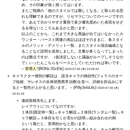
め、その印象が強く残ってはいます。
またご指摘の「他のスタイルでは難しくなる」と取られる恐
れも理解できるのですが、リセマラについてのページですの
で、あえて分かりやすさ重視で多少優先度めいた表現をせざ
るを得ないところもあるかと思います。
以上のことから、これまで大きな異論が出てはいなかったカ
ウンター・バースト関連の表記はほぼそのままに、各スタイ
ルのメリット・デメリット一覧、またスタイル混合編成とな
ることなど説明を追加しました。文量が多くなってしまった
のは難点ですが、（仮決定しないと議論がループしそうなの
で）いったんこちらをベースとしていただければ幸いです。
--
管理人
?
{ROHz.01cEik}
2020-07-30 (木) 23:08:43
キャラクター個別の解説は、該当キャラの独自性(フォラスのオー
ブ短縮、サレオスの全体状態異常治療)を並べ、詳細を折込みにす
ると一覧性が上がると思います。 -- {Pl8y3vloL6c}
2020-07-30 (木)
18:31:44
連続投稿失礼します。
レイアウトについてなのですが、
１体目(固定枠一覧)→キャラ解説→２体目(ランダム一覧)→キ
ャラ解説→３体目を引くか否かの説明→組み合わせの例
という風だと、実用的かなと思います。
それと、スタイルで選択することを考えると、キャラ解説の