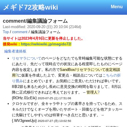
メギド72攻略wiki
Menu
comment/編集議論フォーム
Last-modified: 2020-09-20 (日) 20:10:04 (2146d)
Top
/
comment
/ 編集議論フォーム
当サイトは2023年4月9日に更新を停止しました。
後発wiki：
https://wikiwiki.jp/megido72/
編集者連絡板
リセマラについて
のページをどなたでも常時編集可能な状態にする
にあたり、先だって現時点での状況にある程度即したものにページ
内容を改定します。私の方で
SandBox/リセマラについて改定相談
用
?
に仮案を作成した上で、変更点・相談点については
こちらの折
り畳み
にまとめています。お気軽にご意見いただければ幸いです。
8章2節も来るため少し長めに意見交換の時間を取りまして、8月以
降に正式移行できればと考えております。 --
管理人
?
{ROHz.01cEik}
2020-07-25 (土) 17:51:06
クロケルですが、全キャラ中トップの素早さを持っているため、ス
キルだけでなくオーブを用いたサポート・回復などを他アタッカー
に先駆けてしやすいのは特筆すべき点だと思います。 --
{.WV3gneeUjo}
2020-07-27 (月) 13:02:50