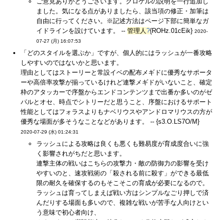
ご意見ありがとうございます。クロケルの説明を一行追加し
ました。気になる点がありましたら、該当項の修正・加筆は
自由に行ってください。※記述方法はページ下部に簡単なガ
イドラインを設けています。 --
管理人
?
{ROHz.01cEik}
2020-
07-27 (月) 16:07:53
「どのスタイルを選ぶか」ですが、個人的にはラッシュが一番攻略
しやすいのではないかと思います。
理由としてはストーリーと常設イベの配布メギドに優秀なサポータ
ーや高倍率攻撃が揃っているけれど連撃メギドがいないこと、確定
枠のアタッカーで序盤からエンドコンテンツまで出番か多いのがゼ
パルとオセ、時点でシトリーだと思うこと、序盤におけるサポート
性能としてはフォラスよりもナベリウスやアンドロマリウスの方が
優秀な場面が多そうなことなどがあります。 -- {s3.O.LS7O/M}
2020-07-29 (水) 01:24:31
ラッシュによる攻略は良くも悪くも難易度が育成度合いに強
く影響されがちだと思います。
連撃主体の戦いはこちらの攻撃力・敵の防御力の影響を受け
やすいのと、速攻戦術の「殺される前に殺す」ができる最低
限の耐久を確保するのもそこそこの育成が必要になるので。
ラッシュは育ってしまえば戦い方はシンプルなごり押しで済
んだりする場面も多いので、複雑な戦いが苦手な人向けとい
う意味で初心者向け、