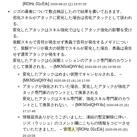
{ROHz.01cEik}
2020-08-22 (土) 23:57:25
ジズの暴奏について数点検証したので結果を書いておきます。
劣化スキルがアタックに変化した場合は劣化アタックとして扱われ
る。
変化したアタックはスキル強化ではなくアタック強化の影響を受け
る。
覚醒スキルで音符が発生せず奥義で音符が発生するメギドについ
て、覚醒ゲージが最大の状態でスキルが変化した場合、奥義は発生
せず通常アタックが発生する。
変化したアタックは心深圏ミッションのアタック専門家のカウント
として換算される。 -- {MKNSnlQHY4s}
2020-09-15 (火) 13:58:20
変化したアタックはめまい状態でキャンセルされる。 --
{MKNSnlQHY4s}
2020-09-15 (火) 14:17:00
アタックが強化されていた場合、変化したアタックが強化ア
タック専門家のカウントとして換算される
変化したアタックはスキル専門家、強化スキル専門家のカウ
ントとして換算されない。 -- {MKNSnlQHY4s}
2020-09-15 (火)
17:17:46
情報提供ありがとうございました。凍結の暫定解除に伴い、
ジズ（ラッシュ）のコメント欄にこちらの情報をコピーさせ
ていただきました。 --
管理人
?
{ROHz.01cEik}
2020-09-20 (日)
20:10:04