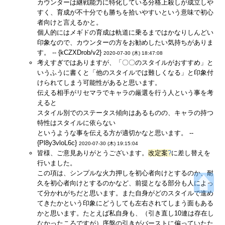
カウンターは継戦能力に特化している分格上殺しが成立しや
すく、育成が不十分でも勝ちを拾いやすいという意味で初心
者向けと言えるかと。
個人的にはメギドの育成は軌道に乗るまではかなりしんどい
印象なので、カウンターの方をお勧めしたい気持ちがありま
す。 -- {kCZXDrob/v2}
2020-07-30 (木) 18:47:08
考えすぎではありますが、「〇〇のスタイルがおすすめ」と
いうふうに書くと「他のスタイルでは難しくなる」と印象付
けられてしまう可能性があると思います。
伝える相手がリセマラでキャラの厳選を行う人という事を考
えると
スタイル別でのステータス傾向はあるものの、キャラの持つ
特性はスタイルに依らない
というような事を伝える方が適切かなと思います。 --
{Pl8y3vloL6c}
2020-07-30 (木) 19:15:04
皆様、ご意見ありがとうございます。
改定案
?
に差し替えを
行いました。
この項は、シンプルな火力押しを初心者向けとするのか、耐
久を初心者向けとするのかなど、前提となる部分も人によっ
て分かれがちだと思います。また自身がどのスタイルで進め
てきたかという印象にどうしても左右されてしまう面もある
かと思います。たとえば私自身も、（引き直し10連は存在し
なかったころですが）序盤の引きがバーストに偏っていたた