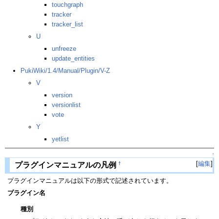
touchgraph
tracker
tracker_list
U
unfreeze
update_entities
PukiWiki/1.4/Manual/Plugin/V-Z
V
version
versionlist
vote
Y
yetlist
↑
[
編集
]
†
プラグインマニュアルの凡例
プラグインマニュアルは以下の形式で記述されています。
プラグイン名
種別