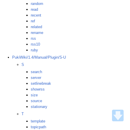
random
read
recent
ref
related
rename
rss
rss10
ruby
PukiWiki/1.4/Manual/Plugin/S-U
S
search
server
setlinebreak
showrss
size
source
stationary
T
template
topicpath