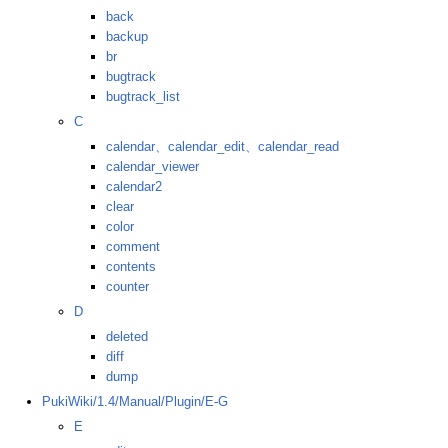
back
backup
br
bugtrack
bugtrack_list
C
calendar、calendar_edit、calendar_read
calendar_viewer
calendar2
clear
color
comment
contents
counter
D
deleted
diff
dump
PukiWiki/1.4/Manual/Plugin/E-G
E