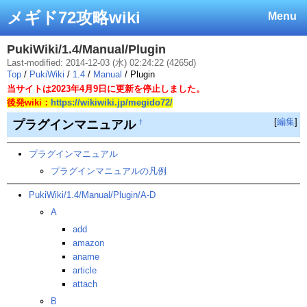
メギド72攻略wiki
Menu
PukiWiki/1.4/Manual/Plugin
Last-modified: 2014-12-03 (水) 02:24:22 (4265d)
Top
/
PukiWiki
/
1.4
/
Manual
/ Plugin
当サイトは2023年4月9日に更新を停止しました。
後発wiki：
https://wikiwiki.jp/megido72/
[
編集
]
プラグインマニュアル
†
プラグインマニュアル
プラグインマニュアルの凡例
PukiWiki/1.4/Manual/Plugin/A-D
A
add
amazon
aname
article
attach
B