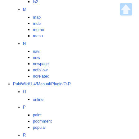
ls2
M
map
md5
memo
menu
N
navi
new
newpage
nofollow
norelated
PukiWiki/1.4/Manual/Plugin/O-R
O
online
P
paint
pcomment
popular
R