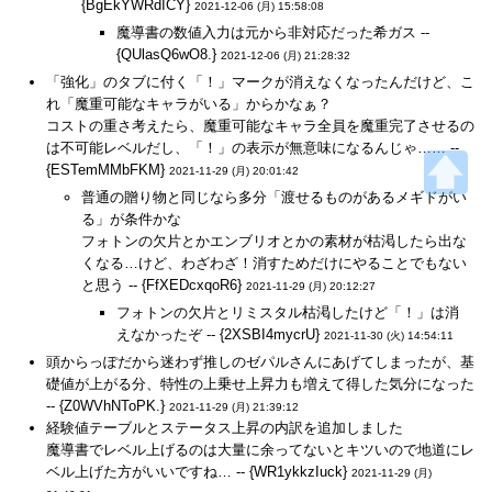
{BgEkYWRdICY}
2021-12-06 (月) 15:58:08
魔導書の数値入力は元から非対応だった希ガス --
{QUlasQ6wO8.}
2021-12-06 (月) 21:28:32
「強化」のタブに付く「！」マークが消えなくなったんだけど、こ
れ「魔重可能なキャラがいる」からかなぁ？
コストの重さ考えたら、魔重可能なキャラ全員を魔重完了させるの
は不可能レベルだし、「！」の表示が無意味になるんじゃ…… --
{ESTemMMbFKM}
2021-11-29 (月) 20:01:42
普通の贈り物と同じなら多分「渡せるものがあるメギドがい
る」が条件かな
フォトンの欠片とかエンブリオとかの素材が枯渇したら出な
くなる…けど、わざわざ！消すためだけにやることでもない
と思う -- {FfXEDcxqoR6}
2021-11-29 (月) 20:12:27
フォトンの欠片とリミスタル枯渇したけど「！」は消
えなかったぞ -- {2XSBI4mycrU}
2021-11-30 (火) 14:54:11
頭からっぽだから迷わず推しのゼパルさんにあげてしまったが、基
礎値が上がる分、特性の上乗せ上昇力も増えて得した気分になった
-- {Z0WVhNToPK.}
2021-11-29 (月) 21:39:12
経験値テーブルとステータス上昇の内訳を追加しました
魔導書でレベル上げるのは大量に余ってないとキツいので地道にレ
ベル上げた方がいいですね… -- {WR1ykkzIuck}
2021-11-29 (月)