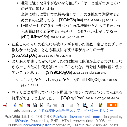
極端に強くなりすぎないから他プレイヤーと差がつきにくい
のが逆に嬉しいよね
単純に推しに貢いで気持ち強くなったのを眺めて満足するた
めのものと思ってる -- {39Tdx72qJuo}
2021-12-02 (木) 10:12:14
Lv順ソートで好きキャラ並べられる機能だと思ってるわ。強
化画面は良く表示するからさりげにモチベが上がってる --
{oEQUMbsoSSs}
2021-12-02 (木) 15:48:27
正直このくらいの強化なら被りメギド引いた回数一定ごとに〆チケ
欲しかったなあ、と思う程度には被り率が高いこの一年 --
{SeGA/3.hpOs}
2021-12-07 (火) 00:14:48
とりあえず使ってみてわかったのは極端に数値が上がるわけじょな
から推しのために使えばいいってことだな。自分は大罪同盟に使っ
ていこうと思う。 -- {SYni81RBgQ6}
2022-01-05 (水) 12:52:49
×じょなから ○じゃないから -- {SYni81RBgQ6}
2022-01-05
(水) 12:53:48
ウァサゴに魔重してイベント周回パイモンパで雑魚ワンパン出来る
確率がちょっと上がった。 -- {3TqXgyjiPaA}
2022-12-07 (水) 01:44:30
Site admin:
メギド72攻略wiki管理人
/
プライバシーポリシー
PukiWiki 1.5.1
© 2001-2016
PukiWiki Development Team
. Designed by
180style
. Powered by PHP . HTML convert time: 0.006 sec.
PukiWiki
bodycache patch
modified by
Jasmin
rev. 2 applied. State: