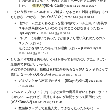
ものが出ましたので、それも含めてページ内容に反映させま
した。 --
管理人
?
{ROHz.01cEik}
2021-11-25 (木) 19:23:27
こういう形でのレベルキャップ解放になると８０以降は解放するつ
もりはないのかな -- {wnLObZAJkX.}
2021-11-26 (金) 19:34:20
他のゲームによくあるような星7解放でレベル上限up+奥義や
スキル効果強化みたいなのは今のところはなさそうだね --
{apHeqqq8z.k}
2021-11-26 (金) 22:58:24
Pレターにも書いてあったけど強さより思い入れのためのシ
ステムっぽいね
点穴とかを除いたのもそれが理由っぽい -- {Uw.nvTDy1aE}
2021-11-26 (金) 23:15:42
とりあえず攻略目的ならいくらHP盛っても損のないブニかザガン
最優先で解放がいいかもね
次点でその他壁役、最後は素材に余裕あるなら好きなメギドにって
感じかな -- {xP7.Q1Rs6Aw}
2021-11-27 (土) 07:39:12
ガミジンとかも恩恵でかそう -- {ECxynFyGkq2}
2021-11-29
(月) 19:01:44
レベルアップにびっくりするほど大量の魔導書がいるわね…余って
るからいいんだけど、長押しするのが時間かかって面倒だった… --
{kCZXDrob/v2}
2021-11-29 (月) 19:11:40
数値欄タップして直接入力、できなくたったからね... --