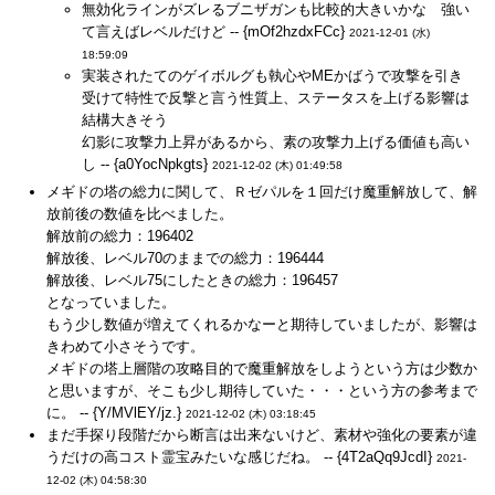
無効化ラインがズレるブニザガンも比較的大きいかな 強い
て言えばレベルだけど -- {mOf2hzdxFCc}
2021-12-01 (水)
18:59:09
実装されたてのゲイボルグも執心やMEかばうで攻撃を引き
受けて特性で反撃と言う性質上、ステータスを上げる影響は
結構大きそう
幻影に攻撃力上昇があるから、素の攻撃力上げる価値も高い
し -- {a0YocNpkgts}
2021-12-02 (木) 01:49:58
メギドの塔の総力に関して、Ｒゼパルを１回だけ魔重解放して、解
放前後の数値を比べました。
解放前の総力：196402
解放後、レベル70のままでの総力：196444
解放後、レベル75にしたときの総力：196457
となっていました。
もう少し数値が増えてくれるかなーと期待していましたが、影響は
きわめて小さそうです。
メギドの塔上層階の攻略目的で魔重解放をしようという方は少数か
と思いますが、そこも少し期待していた・・・という方の参考まで
に。 -- {Y/MVlEY/jz.}
2021-12-02 (木) 03:18:45
まだ手探り段階だから断言は出来ないけど、素材や強化の要素が違
うだけの高コスト霊宝みたいな感じだね。 -- {4T2aQq9JcdI}
2021-
12-02 (木) 04:58:30