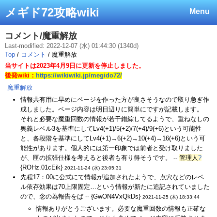
メギド72攻略wiki
Menu
コメント/魔重解放
Last-modified: 2022-12-07 (水) 01:44:30 (1340d)
Top
/
コメント
/ 魔重解放
当サイトは2023年4月9日に更新を停止しました。
後発wiki：
https://wikiwiki.jp/megido72/
魔重解放
情報共有用に早めにページを作った方が良さそうなので取り急ぎ作
成しました。ページ内容は明日辺りに簡単にですが記載します。
それと必要な魔重回数の情報が若干錯綜してるようで、重ねなしの
奥義レベル3を基準にしてLv4(+1)/5(+2)/7(+4)/9(+6)という可能性
と、各段階を基準にしてLv4(+1)→6(+2)→10(+4)→16(+6)という可
能性があります。個人的には第一印象では前者と受け取りました
が、匣の拡張仕様を考えると後者も有り得そうです。 --
管理人
?
{ROHz.01cEik}
2021-11-24 (水) 23:05:31
先程17：00に公式にて情報が追加されたようで、点穴などのレベ
ル依存効果は70上限固定…という情報が新たに追記されていました
ので、念の為報告をば -- {GwON4VxQkDs}
2021-11-25 (木) 18:33:44
情報ありがとうございます。必要な魔重回数の情報も正確な