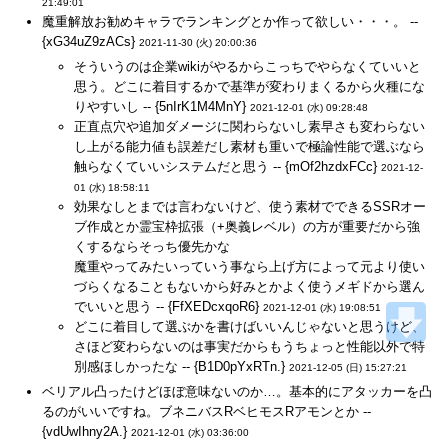
21:49:01
魔重解放お勧めキャラでランキングとか作って欲しい・・・。 --
{xG34uZ9zACs}
2021-11-30 (火) 20:00:36
そういうのは企業wikiがやるからこっちでやらなくていいと
思う。どこに着目するかで基準が変わりまくるから火種にな
りやすいし -- {5nIrK1M4MnY}
2021-12-01 (水) 09:28:48
正直点穴や追加ダメージに関わらないし素早さも変わらない
し上がる能力値も誤差だし素材も重いで極論性能で選ぶなら
触らなくていいシステムだと思う -- {mOf2hzdxFCc}
2021-12-
01 (水) 18:58:11
効果なしとまでは言わないけど、使う素材でできるSSRオー
ブ作成とか霊宝枠拡張（+奥義レベル）の方が重要だから強
くするならそっち優先かな
魔重やってみたいっていう事なら上げ方によって元より使い
づらくなることもないから好みとかよく使うメギドから選ん
でいいと思う -- {FfXEDcxqoR6}
2021-12-01 (水) 19:08:51
どこに着目して選ぶかを書けばいいんじゃないと思うけど、
さほど変わらないのは事実だからもうちょっと性能以外で特
別感ほしかったな -- {B1D0pYxRTn.}
2021-12-05 (日) 15:27:21
ベリアル凸ったけどほぼ意味ないのか…。基本的にアタッカーを凸
るのがいいですね。ブネニバスRベヒモスRアモンとか --
{vdUwIhny2A.}
2021-12-01 (水) 03:36:00