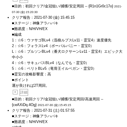
■目的：初回クリア/金冠狙い/捕獲/安定周回 -- {R1n1Gr0c17o}
2021-
07-30 (金) 15:20:30
クリア報告：2021-07-30 (金) 15:45:15
■ステージ：神像アラハバキ
■難易度：N/H/VH/EX
■編成
1：☆6：ウァサゴBLv4（迅狼ルプスLv11・霊宝4）速度優先
2：☆6：フォラスLv4（ボーパルバニー・霊宝0）
L：☆6：プルソンBLv4（番犬ロクサーンLv11・霊宝4）エピック大
中小小
4：☆6：サキュバスBLv4（なんでも・霊宝0）
5：☆6：ベリトBLv5（竜骨王イルベガン・霊宝0）
■霊宝の攻略影響度：高
■ポイント
運が良ければ2T周回。
+
詳細
■目的：初回クリア/金冠狙い/捕獲/安定周回/高速周回 --
{ceAXiDq.4Og}
2021-07-30 (金) 15:45:15
クリア報告：2021-07-31 (土) 01:57:55
■ステージ：神像アラハバキ
■難易度：N/H/VH/EX