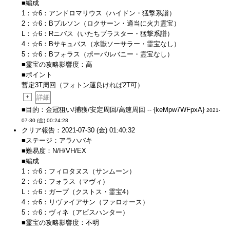
■編成
1：☆6：アンドロマリウス（ハイドン・猛撃系譜）
2：☆6：Bプルソン（ロクサーン・適当に火力霊宝）
L：☆6：Rニバス（いたちブラスター・猛撃系譜）
4：☆6：Bサキュバス（水獣ソーサラー・霊宝なし）
5：☆6：Bフォラス（ポーパルバニー・霊宝なし）
■霊宝の攻略影響度：高
■ポイント
暫定3T周回（フォトン運良ければ2T可）
+
詳細
■目的：金冠狙い/捕獲/安定周回/高速周回 -- {keMpw7WFpxA}
2021-
07-30 (金) 00:24:28
クリア報告：2021-07-30 (金) 01:40:32
■ステージ：アラハバキ
■難易度：N/H/VH/EX
■編成
1：☆6：フィロタヌス（サンムーン）
2：☆6：フォラス（マヴィ）
L：☆6：ガープ（クストス・霊宝4）
4：☆6：リヴァイアサン（ファロオース）
5：☆6：ヴィネ（アビスハンター）
■霊宝の攻略影響度：不明