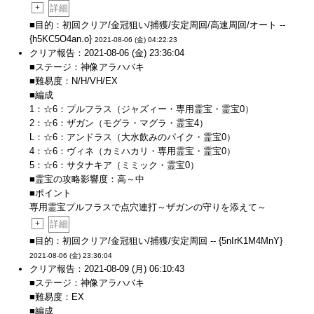
+
詳細
■目的：初回クリア/金冠狙い/捕獲/安定周回/高速周回/オート --
{h5KC5O4an.o}
2021-08-06 (金) 04:22:23
クリア報告：2021-08-06 (金) 23:36:04
■ステージ：神像アラハバキ
■難易度：N/H/VH/EX
■編成
1：☆6：プルフラス（ジャズィー・専用霊宝・霊宝0）
2：☆6：ザガン（モグラ・マグラ・霊宝4）
L：☆6：アンドラス（大水飲みのパイク・霊宝0）
4：☆6：ヴィネ（カミハカリ・専用霊宝・霊宝0）
5：☆6：サタナキア（ミミック・霊宝0）
■霊宝の攻略影響度：高～中
■ポイント
専用霊宝プルフラスで点穴連打～ザガンの守りを添えて～
+
詳細
■目的：初回クリア/金冠狙い/捕獲/安定周回 -- {5nIrK1M4MnY}
2021-08-06 (金) 23:36:04
クリア報告：2021-08-09 (月) 06:10:43
■ステージ：神像アラハバキ
■難易度：EX
■編成