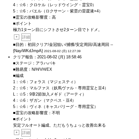
4：☆6：クロケル（レッドウイング・霊宝0）
5：☆6：バエル（ロクサーン・紫雲の雷霆液×4）
■霊宝の攻略影響度：高
■ポイント
極力1ターン目にシフトさせ2ターン目でトドメ。
+
詳細
■目的：初回クリア/金冠狙い/捕獲/安定周回/高速周回 --
{NayiWKdJmpA}
2021-08-02 (月) 12:27:39
クリア報告：2021-08-02 (月) 18:58:46
■ステージ：アラハバキ
■難易度：N/H/VH/EX
■編成
1：☆6：フォラス（マジェスティ）
2：☆6：マルファス（妖馬ヴァル・専用霊宝と豆4）
L：☆5：9章2節加入メギド（アーティ）
4：☆6：ザガン（マクベス・豆4）
5：☆6：ヴィネ（キャスパリーグ・専用霊宝）
■霊宝の攻略影響度：不明
■ポイント
安定フルオート編成、ただもうちょっと改善出来る
+
詳細