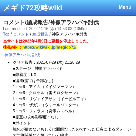
メギド72攻略wiki
Menu
コメント/編成報告/神像アラハバキ討伐
Last-modified: 2022-11-16 (水) 14:53:03 (1359d)
Top
/
コメント
/
編成報告
/ 神像アラハバキ討伐
当サイトは2023年4月9日に更新を停止しました。
後発wiki：
https://wikiwiki.jp/megido72/
神像アラハバキ討伐
クリア報告：2021-07-29 (木) 21:28:29
■ステージ：神像アラハバキ
■難易度：EX
■編成(霊宝は全部なし)
1：☆6：アイム（メイジマーマン）
2：☆6：クロケル（番犬ロクサーン）
L：☆6：リヴァイアサン（イービルアイ）
4：☆6：ザガン（ウォールバスター）
5：☆6：フォラス（炎帝ムスペル）
■霊宝の攻略影響度：なし
■ポイント
強化が積めないもしくは面倒だったので作った狂炎によるダメージ
で防御関係なく焼いていく編成。