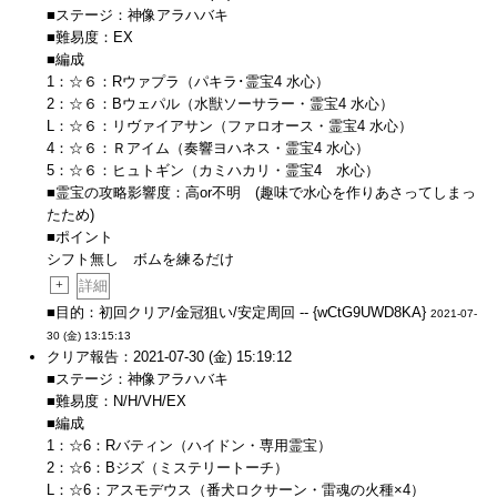
■ステージ：神像アラハバキ
■難易度：EX
■編成
1：☆６：Rウァプラ（パキラ･霊宝4 水心）
2：☆６：Bウェパル（水獣ソーサラー・霊宝4 水心）
L：☆６：リヴァイアサン（ファロオース・霊宝4 水心）
4：☆６：Ｒアイム（奏響ヨハネス・霊宝4 水心）
5：☆６：ヒュトギン（カミハカリ・霊宝4 水心）
■霊宝の攻略影響度：高or不明 (趣味で水心を作りあさってしまっ
たため)
■ポイント
シフト無し ボムを練るだけ
+
詳細
■目的：初回クリア/金冠狙い/安定周回 -- {wCtG9UWD8KA}
2021-07-
30 (金) 13:15:13
クリア報告：2021-07-30 (金) 15:19:12
■ステージ：神像アラハバキ
■難易度：N/H/VH/EX
■編成
1：☆6：Rバティン（ハイドン・専用霊宝）
2：☆6：Bジズ（ミステリートーチ）
L：☆6：アスモデウス（番犬ロクサーン・雷魂の火種×4）