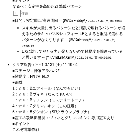
■ポイント
なるべく安定性を高めた2T撃破パターン
+
詳細
■目的：安定周回/高速周回 -- {tWDirFn55jA}
2021-07-31 (土) 04:55:48
スキルが大量に出るパターンだと混乱で崩れるパターンが増
えるためサキュバスBやユフィールBとすると混乱で崩れる
パターンがなくなります -- {tWDirFn55jA}
2021-07-31 (土)
05:55:46
EXに対してだと火力が足りないので難易度を間違っている
と思います -- {YKVhtLnMXmM}
2021-08-01 (日) 00:56:01
クリア報告：2021-07-31 (土) 11:19:04
■ステージ：神像アラハバキ
■難易度：N/H/VH/EX
■編成
1：☆６：Bユフィール（なんでもいい）
2：☆６：Bヴィネ（なんでもいい）
L：☆６：Bミノソン（ミステリートーチ）
4：☆６：Cグリマルキン（古の狂竜）
5：☆６：Bグシオン（SRクラウンブラブナ）
■霊宝の攻略影響度：ヴィネとグリマルキンに専用霊宝あり
■ポイント
これぞ電撃作戦