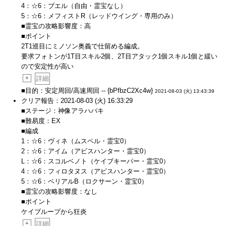
4：☆6：ブエル（自由・霊宝なし）
5：☆6：メフィストR（レッドウイング・専用のみ）
■霊宝の攻略影響度：高
■ポイント
2T1巡目にミノソン奥義で仕留める編成。
要求フォトンが1T目スキル2個、2T目アタック1個スキル1個と緩い
ので安定性が高い
+
詳細
■目的：安定周回/高速周回 -- {bPfbzC2Xc4w}
2021-08-03 (火) 13:43:39
クリア報告：2021-08-03 (火) 16:33:29
■ステージ：神像アラハバキ
■難易度：EX
■編成
1：☆6：ヴィネ（ムスペル・霊宝0）
2：☆6：アイム（アビスハンター・霊宝0）
L：☆6：スコルベノト（ケイブキーパー・霊宝0）
4：☆6：フィロタヌス（アビスハンター・霊宝0）
5：☆6：ベリアルB（ロクサーン・霊宝0）
■霊宝の攻略影響度：なし
■ポイント
ケイブループから狂炎
+
詳細