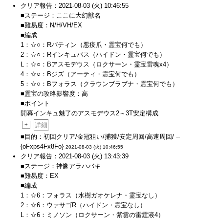
クリア報告：2021-08-03 (火) 10:46:55
■ステージ：ここに大幻獣名
■難易度：N/H/VH/EX
■編成
1：☆○：Rバティン（悪疫爪・霊宝何でも）
2：☆○：Rインキュバス（ハイドン・霊宝何でも）
L：☆○：Bアスモデウス（ロクサーン・霊宝雷魂x4）
4：☆○：Bジズ（アーティ・霊宝何でも）
5：☆○：Bフォラス（クラウンブラブナ・霊宝何でも）
■霊宝の攻略影響度：高
■ポイント
開幕インキュ魅了のアスモデウス2～3T安定構成
+
詳細
■目的：初回クリア/金冠狙い/捕獲/安定周回/高速周回/ --
{oFxps4Fx8Fo}
2021-08-03 (火) 10:46:55
クリア報告：2021-08-03 (火) 13:43:39
■ステージ：神像アラハバキ
■難易度：EX
■編成
1：☆6：フォラス（水樹ガオケレナ・霊宝なし）
2：☆6：ウァサゴR（ハイドン・霊宝なし）
L：☆6：ミノソン（ロクサーン・紫雲の雷霆液4）