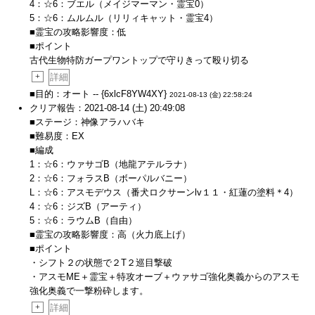
4：☆6：ブエル（メイジマーマン・霊宝0）
5：☆6：ムルムル（リリィキャット・霊宝4）
■霊宝の攻略影響度：低
■ポイント
古代生物特防ガープワントップで守りきって殴り切る
+
詳細
■目的：オート -- {6xlcF8YW4XY}
2021-08-13 (金) 22:58:24
クリア報告：2021-08-14 (土) 20:49:08
■ステージ：神像アラハバキ
■難易度：EX
■編成
1：☆6：ウァサゴB（地龍アテルラナ）
2：☆6：フォラスB（ボーパルバニー）
L：☆6：アスモデウス（番犬ロクサーンlv１１・紅蓮の塗料＊4）
4：☆6：ジズB（アーティ）
5：☆6：ラウムB（自由）
■霊宝の攻略影響度：高（火力底上げ）
■ポイント
・シフト２の状態で２T２巡目撃破
・アスモME＋霊宝＋特攻オーブ＋ウァサゴ強化奥義からのアスモ
強化奥義で一撃粉砕します。
+
詳細