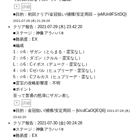
+
詳細
■目的：初回クリア/金冠狙い/捕獲/安定周回 -- {eMUn9FS/tDQ}
2021-07-29 (木) 21:28:29
クリア報告：2021-07-29 (木) 23:42:20
■ステージ：神像アラハバキ
■難易度：EX
■編成
1：☆6：ザガン（とらまる・霊宝なし）
2：☆6：ダゴン（クルル・霊宝なし）
L：☆6：Cイポス（デューク・霊宝なし）
4：☆6：Cゼパル（ヒュブリーデ・霊宝なし）
5：☆6：Cフルカス（ヒュブリーデ・霊なし）
■霊宝の攻略影響度：不明
■ポイント
至って普通の怒濤にザガン差し
+
詳細
■目的：金冠狙い/捕獲/安定周回 -- {kIcdCaOQEQ6}
2021-07-29 (木)
23:42:20
クリア報告：2021-07-30 (金) 00:24:28
■ステージ：神像アラハバキ
■難易度：EX