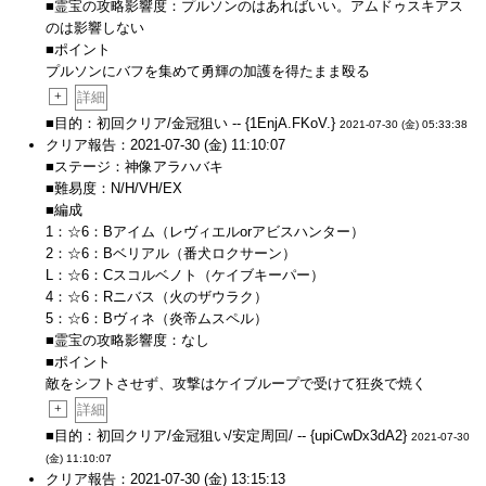
■霊宝の攻略影響度：プルソンのはあればいい。アムドゥスキアス
のは影響しない
■ポイント
プルソンにバフを集めて勇輝の加護を得たまま殴る
+
詳細
■目的：初回クリア/金冠狙い -- {1EnjA.FKoV.}
2021-07-30 (金) 05:33:38
クリア報告：2021-07-30 (金) 11:10:07
■ステージ：神像アラハバキ
■難易度：N/H/VH/EX
■編成
1：☆6：Bアイム（レヴィエルorアビスハンター）
2：☆6：Bベリアル（番犬ロクサーン）
L：☆6：Cスコルベノト（ケイブキーパー）
4：☆6：Rニバス（火のザウラク）
5：☆6：Bヴィネ（炎帝ムスペル）
■霊宝の攻略影響度：なし
■ポイント
敵をシフトさせず、攻撃はケイブループで受けて狂炎で焼く
+
詳細
■目的：初回クリア/金冠狙い/安定周回/ -- {upiCwDx3dA2}
2021-07-30
(金) 11:10:07
クリア報告：2021-07-30 (金) 13:15:13