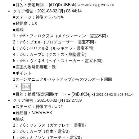
■目的：安定周回 -- {d1Yj0xUBBsk}
2021-08-01 (日) 23:32:08
クリア報告：2021-08-02 (月) 08:44:14
■ステージ：神像アラハバキ
■難易度：EX
■編成
1：☆6：フィロタヌス（メイジマーマン・霊宝不問）
2：☆6：ブエル（プロデューサー・霊宝不問）
L：☆6：ベリアルB（ルッキオラ・霊宝不問）
4：☆6：ガープC（クストス・剛堅霊宝）
5：☆6：ヴィネB（ヘイトストーカー・霊宝不問）
■霊宝の攻略影響度：低
■ポイント
1ターンマニュアルセットアップからのフルオート周回
+
詳細
■目的：捕獲/安定周回/オート -- {0nB.tK3ej.k}
2021-08-02 (月) 08:44:14
クリア報告：2021-08-02 (月) 12:27:39
■ステージ：神像アラハバキ
■難易度：N/H/VH/EX
■編成
1：☆6：フォラス（ガオケレナ・霊宝0）
2：☆6：ガープ（自由・霊宝0）
L：☆6：ミノソン（アーティ・霊宝0）