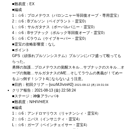
■難易度：EX
■編成
1：☆6：プロメテウス（バロンニャー等回復オーブ・専用霊宝）
2：☆6：Bプルソン（ベイグラント・霊宝0）
L：☆6：サルガタナス（ボーパルバニー・霊宝0）
4：☆6：Bサブナック（ポルック等回復オーブ・霊宝0）
5：☆6：Cラウム（ケイブキーパー・霊宝0）
■霊宝の攻略影響度：なし
■ポイント
GPS（頑張れプルソンシステム）プルソンにバフ盛って殴っても
らった。
勇輝の加護…プロメテウスの覚醒スキル…サブナックのスキル…オ
ーブの無敵…サルガタナスのME…そしてラウムの奥義が！てめー
をぶっ倒す！シフト4にならないよう注意。
■目的：初回クリア -- {sszMJIvtnH2}
2021-08-12 (木) 19:31:04
クリア報告：2021-08-13 (金) 22:58:24
■ステージ：神像アラハバキ
■難易度：N/H/VH/EX
■編成
1：☆6：アンドロマリウス（リャナンシィ・霊宝4）
2：☆6：ニバス（インサニティ・霊宝4）
L：☆6：ガープ（ベインチェイサー・霊宝4）