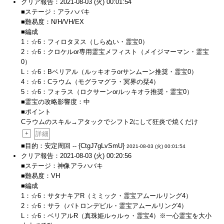
クリア報告：2021-08-03 (火) 00:01:54
■ステージ：アラハバキ
■難易度：N/H/VH/EX
■編成
1：☆6：フィロタヌス（しらぬい・霊宝0）
2：☆6：クロケルor専用霊宝メフィスト（メイジマーマン・霊宝
0）
L：☆6：Bベリアル（ルッキオラorサンムーン推奨・霊宝0）
4：☆6：Cラウム（モグラマグラ・冥界の栞4）
5：☆6：フォラス（ロクサーンorルッキオラ推奨・霊宝0）
■霊宝の攻略影響度：中
■ポイント
Cラウムのスキル→アタックでシフト2にして狂炎で焼くだけ
+
詳細
■目的：安定周回 -- {CtgJ7gLvSmU}
2021-08-03 (火) 00:01:54
クリア報告：2021-08-03 (火) 00:20:56
■ステージ：神像アラハバキ
■難易度：VH
■編成
1：☆6：サタナキアR（ミミック・霊宝アムールリング4）
2：☆6：サラ（パトロンデビル・霊宝アムールリング4）
L：☆6：ベリアルR（真珠姫ルゥルゥ・霊宝4）※一心霊宝を大小