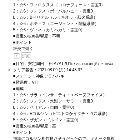
1：☆6：フィロタヌス（コロナフォース・霊宝0）
2：☆6：フォラス（ボーパルバニー・霊宝0）
L：☆6：Bベリアル（ルッキオラ・烈火系譜）
4：☆6：ボティス（エージェント・剛堅系譜）
5：☆6：ヴィネ（カミハカリ・霊宝0）
■霊宝の攻略影響度：不明
■ポイント
狂炎で焼く
+
詳細
■目的：安定周回 -- {6fA7ATi/O1s}
2021-08-09 (月) 06:10:43
クリア報告：2021-08-09 (月) 14:43:07
■ステージ：神像アラハバキ
■難易度：VH
■編成
1：☆6：サラ（インサニティ・エベーヌフェイス）
2：☆6：フォラス（水獣ソーサラー・霊宝0）
L：☆6：ベリアル（自由・霊宝0）
4：☆6：Rコルソン（ピエトロかイタチ・点穴系譜）
5：☆6：ザガン（ゴルゴン・霊宝0）
■霊宝の攻略影響度：高
■ポイント
捕獲にコルソン相性良さそうだったので。ギミック無視