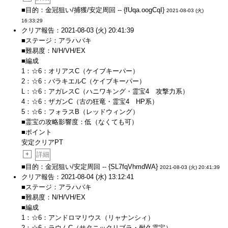
■目的：金冠狙い/捕獲/安定周回 -- {fUqa.oogCqI}
2021-08-03 (火)
16:33:29
クリア報告：2021-08-03 (火) 20:41:39
■ステージ：アラハバキ
■難易度：N/H/VH/EX
■編成
1：☆6：オリアスC（ケイブキーパー）
2：☆6：バラキエルC（ケイブキーパー）
L：☆6：アガレスC（ハニワキング・霊宝4 攻撃力系）
4：☆6：ザガンC（古の狂竜・霊宝4 HP系）
5：☆6：フォラスB（レッドウィング）
■霊宝の攻略影響度：低（なくても可）
■ポイント
安定クリアPT
+
詳細
■目的：金冠狙い/安定周回 -- {SL7fqVhmdWA}
2021-08-03 (火) 20:41:39
クリア報告：2021-08-04 (水) 13:12:41
■ステージ：アラハバキ
■難易度：N/H/VH/EX
■編成
1：☆6：アンドロマリウス（リャナンシィ）
2：☆6：ラウムC（サタニックリブラ・耐久霊宝）