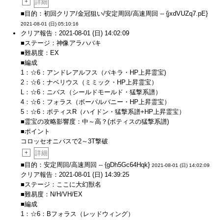
+
詳細
■目的：初回クリア/金冠狙い/安定周回/高速周回 -- {jxdVUZq7.pE}
2021-08-01 (日) 05:10:16
クリア報告：2021-08-01 (日) 14:02:09
■ステージ：神像アラハバキ
■難易度：EX
■編成
1：☆6：アンドレアルフス（パキラ・HP上昇霊宝)
2：☆6：ナベリウス（ミミック・HP上昇霊宝）
L：☆6：ニバス（シールドモールド・猛撃系譜）
4：☆6：フォラス（ボーパルバニー・HP上昇霊宝）
5：☆6：ボティスR（ハイドン・猛撃系譜+HP上昇霊宝）
■霊宝の攻略影響度：中～高？(ボティスの猛撃系譜)
■ポイント
コロッセオニバスで2～3T撃破
+
詳細
■目的：安定周回/高速周回 -- {gDh5Gc64Hqk}
2021-08-01 (日) 14:02:09
クリア報告：2021-08-01 (日) 14:39:25
■ステージ：ここに大幻獣名
■難易度：N/H/VH/EX
■編成
1：☆6：Bフォラス（レッドウィング）