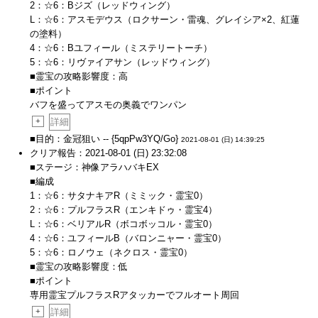
2：☆6：Bジズ（レッドウィング）
L：☆6：アスモデウス（ロクサーン・雷魂、グレイシア×2、紅蓮
の塗料）
4：☆6：Bユフィール（ミステリートーチ）
5：☆6：リヴァイアサン（レッドウィング）
■霊宝の攻略影響度：高
■ポイント
バフを盛ってアスモの奥義でワンパン
+
詳細
■目的：金冠狙い -- {5qpPw3YQ/Go}
2021-08-01 (日) 14:39:25
クリア報告：2021-08-01 (日) 23:32:08
■ステージ：神像アラハバキEX
■編成
1：☆6：サタナキアR（ミミック・霊宝0）
2：☆6：プルフラスR（エンキドゥ・霊宝4）
L：☆6：ベリアルR（ボコボッコル・霊宝0）
4：☆6：ユフィールB（バロンニャー・霊宝0）
5：☆6：ロノウェ（ネクロス・霊宝0）
■霊宝の攻略影響度：低
■ポイント
専用霊宝プルフラスRアタッカーでフルオート周回
+
詳細