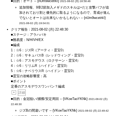
■目的：オート -- {nUm9wcetrkI}
2021-08-02 (月) 18:58:46
追加情報、9章2節加入メギドのスキルは+だと攻撃バフが追
加されており割と優先的に取るようになるので、育成が進ん
でないとオートは出来ないかもしれない -- {nUm9wcetrkI}
2021-08-02 (月) 19:04:01
クリア報告：2021-08-02 (月) 22:48:30
■ステージ：アラハバキ
■難易度：N/H/VH/EX
■編成
1：☆6：ジズR（アーティ・霊宝0）
2：☆6：サキュバスB（レッドウィング・霊宝0）
L：☆6：アスモデウス（ロクサーン・霊宝4）
4：☆6：リリムR（ハイドン・霊宝0）
5：☆6：ナベリウスR（ハイドン・霊宝0）
■霊宝の攻略影響度：高
■ポイント
定番のアスモデウスワンパン？編成
+
詳細
■目的：金冠狙い/捕獲/安定周回 -- {VKoeTaoYKNk}
2021-08-02 (月)
22:48:30
ジズBの間違いです -- {VKoeTaoYKNk}
2021-08-02 (月) 22:49:42