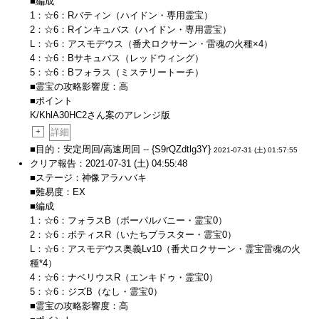
■編成
1：☆6：Rバティン（ハイドン・専用霊宝）
2：☆6：Rインキュバス（ハイドン・専用霊宝）
L：☆6：アスモデウス（番犬ロクサーン・雷魂の火種×4）
4：☆6：Bサキュバス（レッドウィング）
5：☆6：Bフォラス（ミステリートーチ）
■霊宝の攻略影響度：高
■ポイント
K/KhlA30HC2さん案のアレンジ版
+
詳細
■目的：安定周回/高速周回 -- {S9rQZdtlg3Y}
2021-07-31 (土) 01:57:55
クリア報告：2021-07-31 (土) 04:55:48
■ステージ：神像アラハバキ
■難易度：EX
■編成
1：☆6：フォラスB（ボーパルバニー・霊宝0）
2：☆6：ボティスR（いたちブラスター・霊宝0）
L：☆6：アスモデウス奥義Lv10（番犬ロクサーン・霊宝雷魂の火
種*4）
4：☆6：ナベリウスR（エンキドゥ・霊宝0）
5：☆6：ジズB（なし・霊宝0）
■霊宝の攻略影響度：高