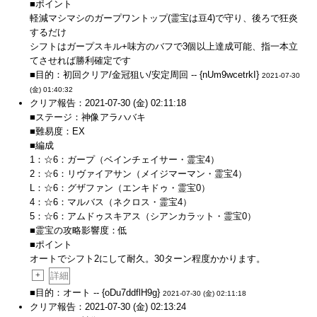
■ポイント
軽減マシマシのガープワントップ(霊宝は豆4)で守り、後ろで狂炎
するだけ
シフトはガープスキル+味方のバフで3個以上達成可能、指一本立
てさせれば勝利確定です
■目的：初回クリア/金冠狙い/安定周回 -- {nUm9wcetrkI}
2021-07-30
(金) 01:40:32
クリア報告：2021-07-30 (金) 02:11:18
■ステージ：神像アラハバキ
■難易度：EX
■編成
1：☆6：ガープ（ベインチェイサー・霊宝4）
2：☆6：リヴァイアサン（メイジマーマン・霊宝4）
L：☆6：グザファン（エンキドゥ・霊宝0）
4：☆6：マルバス（ネクロス・霊宝4）
5：☆6：アムドゥスキアス（シアンカラット・霊宝0）
■霊宝の攻略影響度：低
■ポイント
オートでシフト2にして耐久。30ターン程度かかります。
+
詳細
■目的：オート -- {oDu7ddflH9g}
2021-07-30 (金) 02:11:18
クリア報告：2021-07-30 (金) 02:13:24