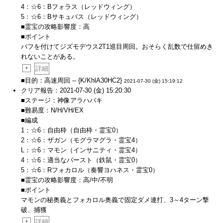
4：☆6：Bフォラス（レッドウィング）
5：☆6：Bサキュバス（レッドウィング）
■霊宝の攻略影響度：高
■ポイント
バフを付けてジズモデウス2T1巡目周回。おそらく乱数で仕留めき
れないことがある。
+
詳細
■目的：高速周回 -- {K/KhlA30HC2}
2021-07-30 (金) 15:19:12
クリア報告：2021-07-30 (金) 15:20:30
■ステージ：神像アラハバキ
■難易度：N/H/VH/EX
■編成
1：☆6：自由枠（自由枠・霊宝0）
2：☆6：ザガン（モグラマグラ・霊宝4）
L：☆6：マモン（インサニティ・霊宝4）
4：☆6：適当なバースト（鉄鼠・霊宝0）
5：☆6：Rフォカロル（奏響ヨハネス・霊宝0）
■霊宝の攻略影響度：高/中/不明
■ポイント
マモンの秘奥義とフォカロル奥義で固定ダメ連打、3～4ターン撃
破、捕獲
+
詳細