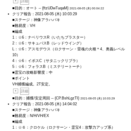
+
詳細
■目的：オート -- {ftzUDwTuqaM}
2021-08-05 (木) 00:04:22
クリア報告：2021-08-05 (木) 10:03:29
■ステージ：神像アラハバキ
■難易度：VH
■編成
1：☆6：ナベリウスR（いたちブラスター）
2：☆6：サキュバスB（レッドウイング）
L：☆6：アスモデウス（ロクサーン・雷魂の火種＊4、奥義レベル
10）
4：☆6：イポスC（サタニックリブラ）
5：☆6：フォラスB（ミステリートーチ）
■霊宝の攻略影響度：中
■ポイント
VH捕獲編成。2T安定。
+
詳細
■目的：捕獲/安定周回 -- {CP.BshLgzTI}
2021-08-05 (木) 10:03:29
クリア報告：2021-08-05 (木) 14:04:02
■ステージ：神像アラハバキ
■難易度：N/H/VH/EX
■編成
1：☆６：クロケル（ロクサーン・霊宝4：攻撃力アップ系）