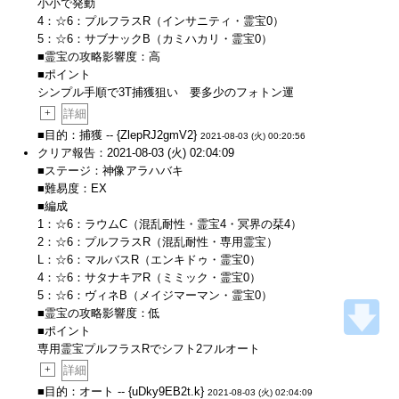
小小で発動
4：☆6：プルフラスR（インサニティ・霊宝0）
5：☆6：サブナックB（カミハカリ・霊宝0）
■霊宝の攻略影響度：高
■ポイント
シンプル手順で3T捕獲狙い 要多少のフォトン運
+
詳細
■目的：捕獲 -- {ZlepRJ2gmV2}
2021-08-03 (火) 00:20:56
クリア報告：2021-08-03 (火) 02:04:09
■ステージ：神像アラハバキ
■難易度：EX
■編成
1：☆6：ラウムC（混乱耐性・霊宝4・冥界の栞4）
2：☆6：プルフラスR（混乱耐性・専用霊宝）
L：☆6：マルバスR（エンキドゥ・霊宝0）
4：☆6：サタナキアR（ミミック・霊宝0）
5：☆6：ヴィネB（メイジマーマン・霊宝0）
■霊宝の攻略影響度：低
■ポイント
専用霊宝プルフラスRでシフト2フルオート
+
詳細
■目的：オート -- {uDky9EB2t.k}
2021-08-03 (火) 02:04:09