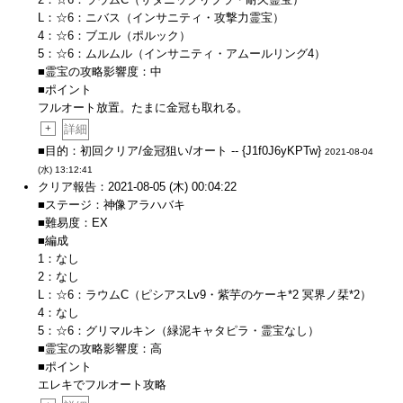
L：☆6：ニバス（インサニティ・攻撃力霊宝）
4：☆6：ブエル（ポルック）
5：☆6：ムルムル（インサニティ・アムールリング4）
■霊宝の攻略影響度：中
■ポイント
フルオート放置。たまに金冠も取れる。
+
詳細
■目的：初回クリア/金冠狙い/オート -- {J1f0J6yKPTw}
2021-08-04
(水) 13:12:41
クリア報告：2021-08-05 (木) 00:04:22
■ステージ：神像アラハバキ
■難易度：EX
■編成
1：なし
2：なし
L：☆6：ラウムC（ピシアスLv9・紫芋のケーキ*2 冥界ノ栞*2）
4：なし
5：☆6：グリマルキン（緑泥キャタピラ・霊宝なし）
■霊宝の攻略影響度：高
■ポイント
エレキでフルオート攻略