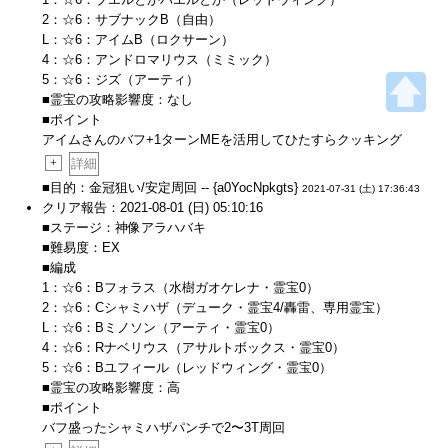
2：☆6：サブナックB（自由）
L：☆6：アイムB（ロクサーン）
4：☆6：アンドロマリウス（ミミック）
5：☆6：ジズ（アーティ）
■霊宝の攻略影響度：なし
■ポイント
アイムさんのバフ+1ターンMEを活用してひたすらクッキング
+
詳細
■目的：金冠狙い/安定周回 -- {a0YocNpkgts}
2021-07-31 (土) 17:36:43
クリア報告：2021-08-01 (日) 05:10:16
■ステージ：神像アラハバキ
■難易度：EX
■編成
1：☆6：Bフォラス（水樹ガオケレナ・霊宝0）
2：☆6：Cシャミハザ（デューク・霊宝4/轟雷、専用霊宝）
L：☆6：Bミノソン（アーティ・霊宝0）
4：☆6：Rナベリウス（アサルトボックス・霊宝0）
5：☆6：Bユフィール（レッドウィング・霊宝0）
■霊宝の攻略影響度：高
■ポイント
バフ盛ったシャミハザパンチで2〜3T周回