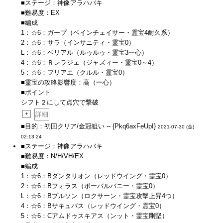
■ステージ：神像アラハバキ
■難易度：EX
■編成
1：☆6：ガープ（ベインチェイサー・霊宝4耐久系）
2：☆6：サラ（インサニティ・霊宝0）
L：☆6：ベリアル（ルゥルゥ・霊宝3一心）
4：☆6：Ｒレラジェ（ジャズィー・霊宝0～4）
5：☆6：フリアエ（クルル・霊宝0）
■霊宝の攻略影響度：高（一心）
■ポイント
シフト２にして点穴で撃破
+
詳細
■目的：初回クリア/金冠狙い -- {Pkq6axFeUpI}
2021-07-30 (金)
02:13:24
■ステージ：神像アラハバキ
■難易度：N/H/VH/EX
■編成
1：☆6：Bダンタリオン（レッドウイング・霊宝0）
2：☆6：Bフォラス（ポーバルバニー・霊宝0）
L：☆6：Bプルソン（ロクサーン・霊宝攻撃上昇4つ）
4：☆6：Bサキュバス（レッドウイング・霊宝0）
5：☆6：Cアムドゥスキアス（ンット・霊宝剛堅）