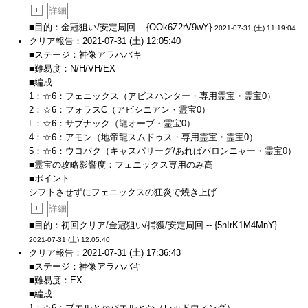
+
詳細
■目的：金冠狙い/安定周回 -- {OOk6Z2rV9wY}
2021-07-31 (土) 11:19:04
クリア報告：2021-07-31 (土) 12:05:40
■ステージ：神像アラハバキ
■難易度：N/H/VH/EX
■編成
1：☆6：フェニックス（アビスハンター・専用霊宝・霊宝0）
2：☆6：フォラスC（アビシニアン・霊宝0）
L：☆6：サブナック（龍オーブ・霊宝0）
4：☆6：アモン（地帝龍スムドゥス・専用霊宝・霊宝0）
5：☆6：ウコバク（キャスパリーグ/あればバロンニャー・霊宝0）
■霊宝の攻略影響度：フェニックス専用のみ高
■ポイント
シフトさせずにフェニックスの狂炎で焼き上げ
+
詳細
■目的：初回クリア/金冠狙い/捕獲/安定周回 -- {5nIrK1M4MnY}
2021-07-31 (土) 12:05:40
クリア報告：2021-07-31 (土) 17:36:43
■ステージ：神像アラハバキ
■難易度：EX
■編成
1：☆6：ブエルとかバエルとか（レッドウィング）