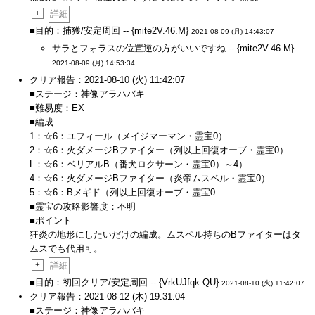
+
詳細
■目的：捕獲/安定周回 -- {mite2V.46.M}
2021-08-09 (月) 14:43:07
サラとフォラスの位置逆の方がいいですね -- {mite2V.46.M}
2021-08-09 (月) 14:53:34
クリア報告：2021-08-10 (火) 11:42:07
■ステージ：神像アラハバキ
■難易度：EX
■編成
1：☆6：ユフィール（メイジマーマン・霊宝0）
2：☆6：火ダメージBファイター（列以上回復オーブ・霊宝0）
L：☆6：ベリアルB（番犬ロクサーン・霊宝0）～4）
4：☆6：火ダメージBファイター（炎帝ムスペル・霊宝0）
5：☆6：Bメギド（列以上回復オーブ・霊宝0
■霊宝の攻略影響度：不明
■ポイント
狂炎の地形にしたいだけの編成。ムスペル持ちのBファイターはタ
ムスでも代用可。
+
詳細
■目的：初回クリア/安定周回 -- {VrkUJfqk.QU}
2021-08-10 (火) 11:42:07
クリア報告：2021-08-12 (木) 19:31:04
■ステージ：神像アラハバキ