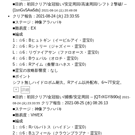
■目的：初回クリア/金冠狙い/安定周回/高速周回/シフト２撃破/ --
{1snGv5Aw5ds}
2021-08-14 (土) 20:49:08
クリア報告：2021-08-24 (火) 23:33:55
■ステージ：神像アラハバキ
■難易度：EX
■編成
1：☆6：Bヒュトギン（イービルアイ・霊宝0）
2：☆6：Rシトリー（ジャズィー・霊宝0）
L：☆6：リヴァイアサン（ファロオース・霊宝0）
4：☆6：Bウェパル（オロチ・霊宝0）
5：☆6：Rアイム（奏響ヨハネス・霊宝0）
■霊宝の攻略影響度：なし
■ポイント
シフト無しハイドロボム耐久。Rアイム以外配布。6〜7T安定。
+
詳細
■目的：初回クリア/金冠狙い/捕獲/安定周回 -- {QTrXGY8i90o}
2021-
クリア報告：2021-08-25 (水) 08:26:13
08-24 (火) 23:33:55
■ステージ：神像アラハバキ
■難易度：VH/EX
■編成
1：☆6：Rバルバトス（ハイドン・霊宝0）
2：☆6：Bユフィール（クラウンブラブナ・霊宝0）