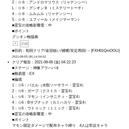
2：☆６：アンドロマリウス（リャナンシー）
L：☆６：グシオンＢ（ミステリートーチ）
4：☆６：ムルムル（リャナンシー）
5：☆６：ユフィール（メイジマーマン）
■霊宝の攻略影響度：中
■ポイント
グシオン軸協奏
+
詳細
■目的：初回クリア/金冠狙い/捕獲/安定周回/ -- {FXH01QmOOLI}
2021-08-05 (木) 14:04:02
クリア報告：2021-08-06 (金) 04:22:23
■ステージ：神像アラハバキ
■難易度：EX
■編成
1：☆6：バエル（水獣ソーサラー・霊宝4）
2：☆6：ガープ（クストス・霊宝4）
L：☆6：マモン（インサニティ・霊宝4）
4：☆6：Bサブナック（カミハカリ・霊宝4）
5：☆6：ウトゥック（ミミック・霊宝4）
■霊宝の攻略影響度：中
■ポイント
マモン固定ダメージで配布キャラ縛り 4人は常設キャラ