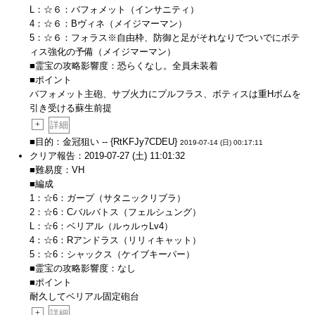
L：☆６：バフォメット（インサニティ）
4：☆６：Bヴィネ（メイジマーマン）
5：☆６：フォラス※自由枠、防御と足がそれなりでついでにボテ
ィス強化の予備（メイジマーマン）
■霊宝の攻略影響度：恐らくなし。全員未装着
■ポイント
バフォメット主砲、サブ火力にプルフラス、ボティスは重Hボムを
引き受ける蘇生前提
+
詳細
■目的：金冠狙い -- {RtKFJy7CDEU}
2019-07-14 (日) 00:17:11
クリア報告：2019-07-27 (土) 11:01:32
■難易度：VH
■編成
1：☆6：ガープ（サタニックリブラ）
2：☆6：Cバルバトス（フェルシュング）
L：☆6：ベリアル（ルゥルゥLv4）
4：☆6：Rアンドラス（リリィキャット）
5：☆6：シャックス（ケイブキーパー）
■霊宝の攻略影響度：なし
■ポイント
耐久してベリアル固定砲台
+
詳細