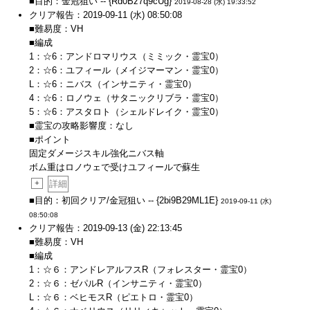
■目的：金冠狙い -- {Rd0Bz7q9cUg}
2019-08-28 (水) 19:33:52
クリア報告：2019-09-11 (水) 08:50:08
■難易度：VH
■編成
1：☆6：アンドロマリウス（ミミック・霊宝0）
2：☆6：ユフィール（メイジマーマン・霊宝0）
L：☆6：ニバス（インサニティ・霊宝0）
4：☆6：ロノウェ（サタニックリブラ・霊宝0）
5：☆6：アスタロト（シェルドレイク・霊宝0）
■霊宝の攻略影響度：なし
■ポイント
固定ダメージスキル強化ニバス軸
ボム重はロノウェで受けユフィールで蘇生
+
詳細
■目的：初回クリア/金冠狙い -- {2bi9B29ML1E}
2019-09-11 (水)
08:50:08
クリア報告：2019-09-13 (金) 22:13:45
■難易度：VH
■編成
1：☆６：アンドレアルフスR（フォレスター・霊宝0）
2：☆６：ゼパルR（インサニティ・霊宝0）
L：☆６：ベヒモスR（ピエトロ・霊宝0）