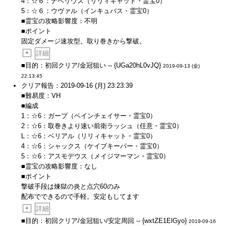
4：☆６：ナベリウス（リリィキャット・霊宝0）
5：☆６：ウヴァル（インキュバス・霊宝0）
■霊宝の攻略影響度：不明
■ポイント
固定ダメージ速攻型。取り巻きから撃破。
+
詳細
■目的：初回クリア/金冠狙い -- {UGa20hL0vJQ}
2019-09-13 (金)
22:13:45
クリア報告：2019-09-16 (月) 23:23:39
■難易度：VH
■編成
1：☆6：ガープ（ベインチェイサー・霊宝0）
2：☆6：取巻きより速い前衛ラッシュ（任意・霊宝0）
L：☆6：ベリアル（リリィキャット・霊宝0）
4：☆6：シャックス（ケイブキーパー・霊宝0）
5：☆6：アスモデウス（メイジマーマン・霊宝0）
■霊宝の攻略影響度：なし
■ポイント
撃破手段は煉獄の炎と点穴60のみ
配布でできるので手軽。安定もしてます
+
詳細
■目的：初回クリア/金冠狙い/安定周回 -- {wxtZE1ElGyo}
2019-09-16