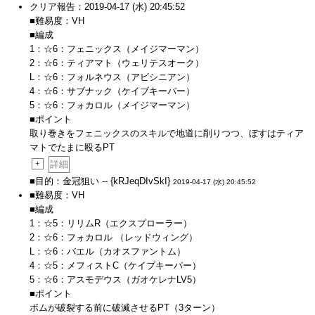
クリア報告：2019-04-17 (水) 20:45:52
■難易度：VH
■編成
1：☆6：フェニックス（メイジマーマン）
2：☆6：ティアマト（ウェリテスオーク）
L：☆6：フォルネウス（アビシニアン）
4：☆6：サブナック（ケイブキーパー）
5：☆6：フォカロル（メイジマーマン）
■ポイント
取り巻きをフェニックスのスキルで地道に削りつつ、ぼすはティア
マトでたまに殴るPT
+
詳細
■目的：金冠狙い -- {kRJeqDIvSkI}
2019-04-17 (水) 20:45:52
■難易度：VH
■編成
1：☆5：リリムR（エクスプローラー）
2：☆6：フォカロル （レッドウィング）
L：☆6：バエル（カオスファントム）
4：☆5：メフィストC（ケイブキーパー）
5：☆6：アスモデウス（ガオケレナLV5）
■ポイント
ボムが破裂する前に破滅させるPT（3ターン）