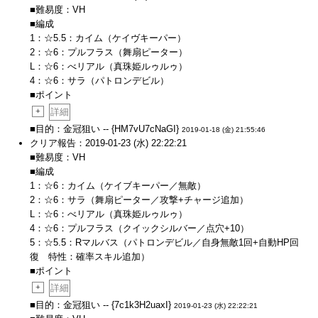
■難易度：VH
■編成
1：☆5.5：カイム（ケイヴキーパー）
2：☆6：プルフラス（舞扇ピーター）
L：☆6：べリアル（真珠姫ルゥルゥ）
4：☆6：サラ（パトロンデビル）
■ポイント
+
詳細
■目的：金冠狙い -- {HM7vU7cNaGI}
2019-01-18 (金) 21:55:46
クリア報告：2019-01-23 (水) 22:22:21
■難易度：VH
■編成
1：☆6：カイム（ケイブキーパー／無敵）
2：☆6：サラ（舞扇ピーター／攻撃+チャージ追加）
L：☆6：べリアル（真珠姫ルゥルゥ）
4：☆6：プルフラス（クイックシルバー／点穴+10）
5：☆5.5：Rマルバス（パトロンデビル／自身無敵1回+自動HP回
復 特性：確率スキル追加）
■ポイント
+
詳細
■目的：金冠狙い -- {7c1k3H2uaxI}
2019-01-23 (水) 22:22:21