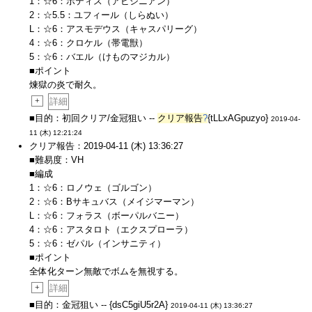
1：☆6：ボティス（アビシニアン）
2：☆5.5：ユフィール（しらぬい）
L：☆6：アスモデウス（キャスパリーグ）
4：☆6：クロケル（帯電獣）
5：☆6：バエル（けものマジカル）
■ポイント
煉獄の炎で耐久。
+
詳細
■目的：初回クリア/金冠狙い --
クリア報告
?
{tLLxAGpuzyo}
2019-04-
11 (木) 12:21:24
クリア報告：2019-04-11 (木) 13:36:27
■難易度：VH
■編成
1：☆6：ロノウェ（ゴルゴン）
2：☆6：Bサキュバス（メイジマーマン）
L：☆6：フォラス（ボーパルバニー）
4：☆6：アスタロト（エクスプローラ）
5：☆6：ゼパル（インサニティ）
■ポイント
全体化ターン無敵でボムを無視する。
+
詳細
■目的：金冠狙い -- {dsC5giU5r2A}
2019-04-11 (木) 13:36:27