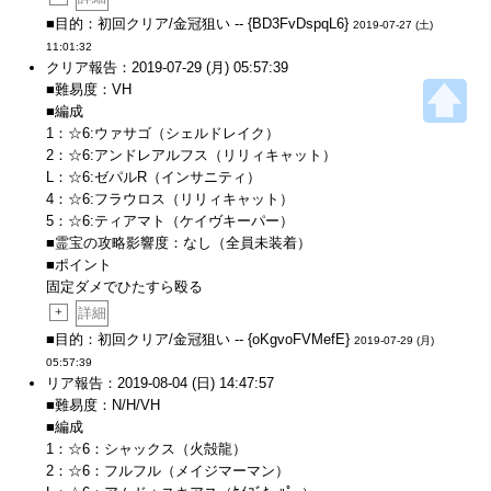
■目的：初回クリア/金冠狙い -- {BD3FvDspqL6}
2019-07-27 (土)
11:01:32
クリア報告：2019-07-29 (月) 05:57:39
■難易度：VH
■編成
1：☆6:ウァサゴ（シェルドレイク）
2：☆6:アンドレアルフス（リリィキャット）
L：☆6:ゼパルR（インサニティ）
4：☆6:フラウロス（リリィキャット）
5：☆6:ティアマト（ケイヴキーパー）
■霊宝の攻略影響度：なし（全員未装着）
■ポイント
固定ダメでひたすら殴る
+
詳細
■目的：初回クリア/金冠狙い -- {oKgvoFVMefE}
2019-07-29 (月)
05:57:39
リア報告：2019-08-04 (日) 14:47:57
■難易度：N/H/VH
■編成
1：☆6：シャックス（火殻龍）
2：☆6：フルフル（メイジマーマン）