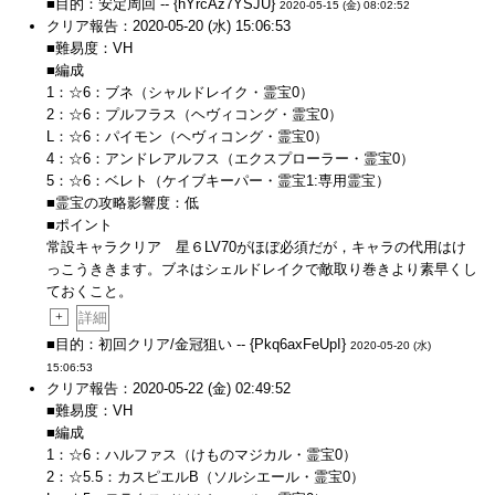
■目的：安定周回 -- {hYrcAz7YSJU}
2020-05-15 (金) 08:02:52
クリア報告：2020-05-20 (水) 15:06:53
■難易度：VH
■編成
1：☆6：ブネ（シャルドレイク・霊宝0）
2：☆6：プルフラス（ヘヴィコング・霊宝0）
L：☆6：パイモン（ヘヴィコング・霊宝0）
4：☆6：アンドレアルフス（エクスプローラー・霊宝0）
5：☆6：ベレト（ケイブキーパー・霊宝1:専用霊宝）
■霊宝の攻略影響度：低
■ポイント
常設キャラクリア 星６LV70がほぼ必須だが，キャラの代用はけ
っこうききます。ブネはシェルドレイクで敵取り巻きより素早くし
ておくこと。
+
詳細
■目的：初回クリア/金冠狙い -- {Pkq6axFeUpI}
2020-05-20 (水)
15:06:53
クリア報告：2020-05-22 (金) 02:49:52
■難易度：VH
■編成
1：☆6：ハルファス（けものマジカル・霊宝0）
2：☆5.5：カスピエルB（ソルシエール・霊宝0）