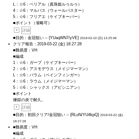
L：☆6：ベリアル（真珠姫ルゥルゥ）
4：☆6：マルバス（ウォールバスター）
5：☆6：フリアエ（ケイブキーパー）
■ポイント（省略可）
+
詳細
■目的：金冠狙い -- {YUaqWN7/yVE}
2019-02-10 (日) 13:25:46
クリア報告：2019-03-22 (金) 18:27:28
■難易度：VH
■編成
1：☆6：ガープ（ケイブキーパー）
2：☆6：アスモデウス（メイジマーマン）
L：☆6：バラム（ペインフィンガー）
4：☆6：ラウム（メイジマーマン）
5：☆6：シャックス（アビシニアン）
■ポイント
煉獄の炎で耐久。
+
詳細
■目的：初回クリア/金冠狙い -- {RLoN/YU4kpQ}
2019-03-22 (金)
18:27:28
■難易度：VH
■編成