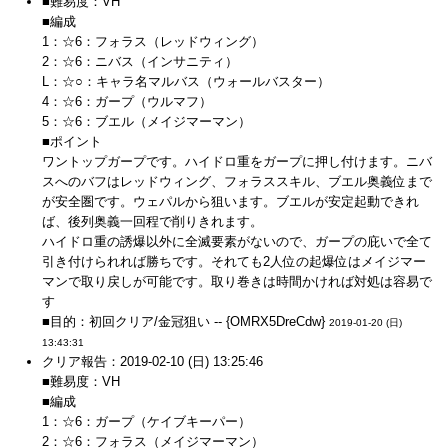
■難易度：VH
■編成
1：☆6：フォラス（レッドウィング）
2：☆6：ニバス（インサニティ）
L：☆○：キャラ名マルバス（ウォールバスター）
4：☆6：ガープ（ウルマフ）
5：☆6：ブエル（メイジマーマン）
■ポイント
ワントップガープです。ハイドロ重をガープに押し付けます。ニバ
スへのバフはレッドウィング、フォラススキル、ブエル奥義位まで
が安全圏です。ウェパルから狙います。ブエルが安定起動できれ
ば、後列奥義一回程で削りきれます。
ハイドロ重の誘爆以外に全滅要素がないので、ガープの庇いで全て
引き付けられれば勝ちです。それても2人位の起爆位はメイジマー
マンで取り戻しが可能です。取り巻きは時間かければ対処は容易で
す
■目的：初回クリア/金冠狙い -- {OMRX5DreCdw}
2019-01-20 (日)
13:43:31
クリア報告：2019-02-10 (日) 13:25:46
■難易度：VH
■編成
1：☆6：ガープ（ケイブキーパー）
2：☆6：フォラス（メイジマーマン）