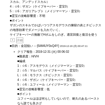
スカル、アンデッドスカル）
4：☆6：ザガン（ケイブキーパー・霊宝0）
5：☆6：アガリアレプト（メイジマーマン・霊宝0）
■霊宝の攻略影響度：不明
■ポイント
ザガンのスキルでかばいつつアスモデウスの煉獄の炎とチビックス
の地形効果でダメージを入れていく。
ケイブキーパーの無敵でHボムをしのぎ。適宜回復と復活を使う
+
詳細
■目的：金冠狙い -- {5iW4UY0xQ4Y}
2019-12-16 (月) 00:47:11
クリア報告：2019-12-31 (火) 00:06:02
■難易度：H/VH
■編成
1：☆6：アスモデウス（メイジマーマン・霊宝0）
2：☆5：マルバス（ケイブキーパー・霊宝0）
L：☆6：モラクス（チビックス・霊宝0）
4：☆6：ザガン（ケイブキーパー・霊宝0）
5：☆6：ユフィール（メイジマーマン・霊宝0）
■霊宝の攻略影響度：低
■ポイント
ユフィールはほぼ何もしていないので、耐久のあるバースト
なら誰でも良さげ