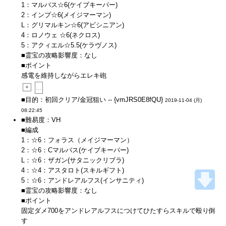
1：マルバス☆6(ケイブキーパー)
2：インプ☆6(メイジマーマン)
L：グリマルキン☆6(アビシニアン)
4：ロノウェ ☆6(ネクロス)
5：アクィエル☆5.5(ケラヴノス)
■霊宝の攻略影響度：なし
■ポイント
感電を維持しながらエレキ砲
+
...
■目的：初回クリア/金冠狙い -- {vmJRS0E8fQU}
2019-11-04 (月)
08:22:45
■難易度：VH
■編成
1：☆6：フォラス（メイジマーマン）
2：☆6：Cマルバス(ケイブキーパー)
L：☆6：ザガン(サタニックリブラ)
4：☆4：アスタロト(スキルギフト)
5：☆6：アンドレアルフス(インサニティ)
■霊宝の攻略影響度：なし
■ポイント
固定ダメ700をアンドレアルフスにつけてひたすらスキルで殴り倒
す