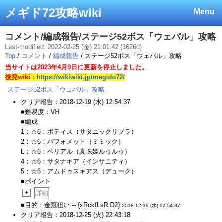
メギド72攻略wiki
Menu
コメント/編成報告/ステージ52ボス「ウェパル」攻略
Last-modified: 2022-02-25 (金) 21:01:42 (1626d)
Top
/
コメント
/
編成報告
/ ステージ52ボス「ウェパル」攻略
当サイトは2023年4月9日に更新を停止しました。
後発wiki：
https://wikiwiki.jp/megido72/
ステージ52ボス「ウェパル」攻略
クリア報告：2018-12-19 (水) 12:54:37
■難易度：VH
■編成
1：☆6：ボティス（サタニックリブラ）
2：☆6：バフォメット（ミミック）
L：☆6：ベリアル（真珠姫ルゥルゥ）
4：☆6：サタナキア（インサニティ）
5：☆6：アムドゥスキアス（デューク）
■ポイント
+
詳細
■目的：金冠狙い -- {xRckfLsR.D2}
2018-12-19 (水) 12:54:37
クリア報告：2018-12-25 (火) 22:43:18