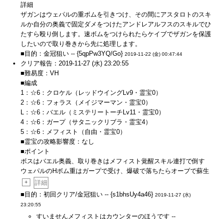
詳細
ザガンはウェパルの重ボムを引きつけ、その間にアスタロトのスキ
ルか自分の奥義で固定ダメをつけたアンドレアルフスのスキルでひ
たすら殴り倒します。速ボムをつけられたらケイブでザガンを保護
したいので取り巻きから先に処理します。
■目的：金冠狙い -- {5qpPw3YQ/Go}
2019-11-22 (金) 00:47:44
クリア報告：2019-11-27 (水) 23:20:55
■難易度：VH
■編成
1：☆6：クロケル（レッドウイングLv9・霊宝0）
2：☆6：フォラス（メイジマーマン・霊宝0）
L：☆6：バエル（ミステリートーチLv11・霊宝0）
4：☆6：ガープ（サタニックリブラ・霊宝4）
5：☆6：メフィスト（自由・霊宝0）
■霊宝の攻略影響度：なし
■ポイント
ボスはバエル奥義、取り巻きはメフィスト覚醒スキル連打で倒す
ウェパルのHボム重はガープで受け、爆破で落ちたらオーブで蘇生
+
詳細
■目的：初回クリア/金冠狙い -- {s1bhsUy4a46}
2019-11-27 (水)
23:20:55
すいませんメフィストはカウンターのほうです --