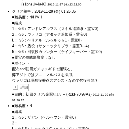
{s1bhsUy4a46}
2019-11-27 (水) 23:22:00
クリア報告：2019-11-29 (金) 01:26:35
■難易度：N/H/VH
■編成
1：☆6：アンドレアルフス（スキル追加系・霊宝0）
2：☆6：ウァサゴ（アタック追加系・霊宝0）
L：☆6：ベリアル（ルゥルゥ☆1・霊宝0）
4：☆6：盾役（サタニックリブラ・霊宝0～4）
5：☆6：回復役カウンター（ケイブキーパー・霊宝0）
■霊宝の攻略影響度：なし
■ポイント
配布and初回ガチャメギドで頑張る。
弊アジトではブニ、マルバスを採用。
ウァサゴは覚醒役兼点穴アシストなので代役可能？
+
詳細
■目的：初回クリア/金冠狙い/ -- {RzkP70r9vAs}
2019-11-29 (金)
01:26:35
■難易度：N
■編成
1：☆6：ザガン（ヘルヘブン・霊宝0）
2：
L：☆5.5：シャックスC（ヘルヘブン・霊宝0）