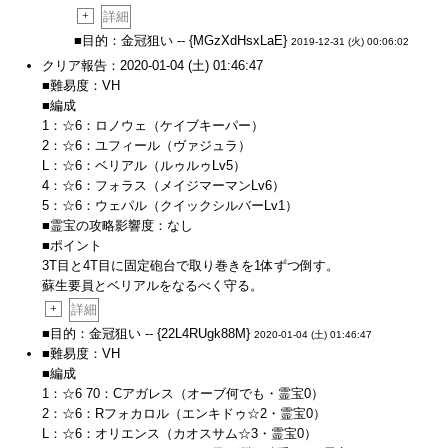
+
詳細
■目的：金冠狙い -- {MGzXdHsxLaE}
2019-12-31 (火) 00:06:02
クリア報告：2020-01-04 (土) 01:46:47
■難易度：VH
■編成
1：☆6：ロノウェ（ケイブキーパー）
2：☆6：ユフィール（ヴァジュラ）
L：☆6：ベリアル（ルゥルゥLv5）
4：☆6：フォラス（メイジマーマンLv6）
5：☆6：ウェパル（クイックシルバーLv1）
■霊宝の攻略影響度：なし
■ポイント
3T目と4T目に固定砲台で取り巻きを1体ずつ倒す。
蘇生要員とベリアルをなるべく守る。
+
詳細
■目的：金冠狙い -- {22L4RUgk88M}
2020-01-04 (土) 01:46:47
■難易度：VH
■編成
1：☆6 70：Cアガレス（オーブ何でも・霊宝0）
2：☆6：Rフォカロル（エンキドゥ☆2・霊宝0）
L：☆6：オリエンス（カオスサム☆3・霊宝0）