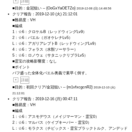
+
詳細
■目的：金冠狙い -- {OoGxYaOETZo}
2019-12-08 (日) 14:48:56
クリア報告：2019-12-10 (火) 21:12:01
■難易度：VH
■編成
1：☆6：クロケルB（レッドウィングLv9）
2：☆6：バエル（ガオケレナLv5）
L：☆6：アガリアレプトB（レッドウィングLv9）
4：☆6：フォラス（水獣ソーサラー）
5：☆6：ロノウェ（サタニックリブラLv5）
■霊宝の攻略影響度：なし
■ポイント
バフ盛った全体化バエル奥義で素早く倒す。
+
詳細
■目的：初回クリア/金冠狙い -- {m1vfxcgcnR2}
2019-12-10 (火)
21:12:01
クリア報告：2019-12-16 (月) 00:47:11
■難易度：VH
■編成
1：☆6：アスモデウス（メイジマーマン・霊宝0）
2：☆6：マルバス（ケイブキーパー・霊宝0）
L：☆6：モラクス（チビックス・霊宝ブラックトルク、アンデッド