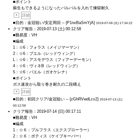
■ポイント
蘇生もできるようになったバルバルを入れて煉獄耐久
+
詳細
■目的：金冠狙い/安定周回 -- {P1nxBaSmYjA}
2019-07-09 (火) 17:34:22
クリア報告：2019-07-13 (土) 00:12:58
■難易度：VH
■編成
1：☆6：フォラス（メイジマーマン）
2：☆6：ブエル（レッドウィング）
L：☆6：アスモデウス（フィアーデーモン）
4：☆6：ヴィネB（レッドウィング）
5：☆6：バエル（ガオケレナ）
■ポイント
ボス速攻から取り巻き耐久の二段構え
+
詳細
■目的：初回クリア/金冠狙い -- {zGhRVwdLcv2}
2019-07-13 (土)
00:12:58
クリア報告：2019-07-14 (日) 00:17:11
■難易度：VH
■編成
1：☆６：プルフラス（エクスプローラー）
2：☆６：ボティス（ケイブキーパー）