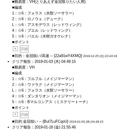
■難易度：VH(とりあえず金冠取りたい人用)
■編成
1：☆6：フォラス（水獣ソーサラー）
2：☆6：ロノウェ（デューク）
L：☆6：アスモデウス（レッドウィング）
4：☆6：ブエル（レッドウィング）
5：☆6：バエル（水樹ガオケレナ）
■ポイント
+
詳細
■目的：金冠狙い/高速 -- {22a91wY4XMQ}
2018-12-25 (火) 22:43:18
クリア報告：2019-01-03 (木) 04:49:15
■難易度：VH
■編成
1：☆6：フルフル（メイジマーマン）
2：☆6：ウァラク（メイジマーマン）
L：☆6：フォラス（水獣ソーサラー）
4：☆6：ダンタリオン（メイジマーマン）
5：☆6：Bマルコシアス（ミステリートーチ）
■ポイント
+
詳細
■目的:金冠狙い -- {BuI7LuFCqoU}
2019-01-03 (木) 04:49:15
クリア報告：2019-01-18 (金) 21:55:46