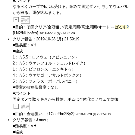
■ポイント
なるべくガープでhボム受ける。隙みて固定ダメ付与してウェパル
から殴る。運が絡みまくる。
+
詳細
■目的：初回クリア/金冠狙い/安定周回/高速周回/オート --
ばるす
?
{LN2/NUphfcs}
2019-10-14 (月) 14:44:09
クリア報告：2019-10-28 (月) 21:59:19
■難易度：VH
■編成
1：☆5.5：ロノウェ（アビシニアン）
2：☆6：ウァレフォル（シェルドレイク）
L：☆6：ビフロンス（エンキドゥ）
4：☆6：ウァサゴ（アサルトボックス）
5：☆6：フォラス（ボーパルバニー）
■霊宝の攻略影響度：なし
■ポイント
固定ダメで取り巻きから排除、ボムは全体化ロノウェで防御
+
詳細
■目的：金冠狙い -- {1CeeFhc2By2}
2019-10-28 (月) 21:59:19
クリア報告：&now；
■難易度：VH
■編成