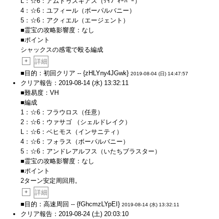
L：☆6：アムドゥスキアス（ｹｲﾌﾞｷｰﾊﾟｰ）
4：☆6：ユフィール（ボーパルバニー）
5：☆6：アクィエル（エージェント）
■霊宝の攻略影響度：なし
■ポイント
シャックスの感電で殴る編成
+
詳細
■目的：初回クリア -- {zHLYny4JGwk}
2019-08-04 (日) 14:47:57
クリア報告：2019-08-14 (水) 13:32:11
■難易度：VH
■編成
1：☆6：フラウロス（任意）
2：☆6：ウァサゴ （シェルドレイク）
L：☆6：ベヒモス（インサニティ）
4：☆6：フォラス（ボーパルバニー）
5：☆6：アンドレアルフス（いたちブラスター）
■霊宝の攻略影響度：なし
■ポイント
2ターン安定周回用。
+
詳細
■目的：高速周回 -- {fGhcmzLYpEI}
2019-08-14 (水) 13:32:11
クリア報告：2019-08-24 (土) 20:03:10