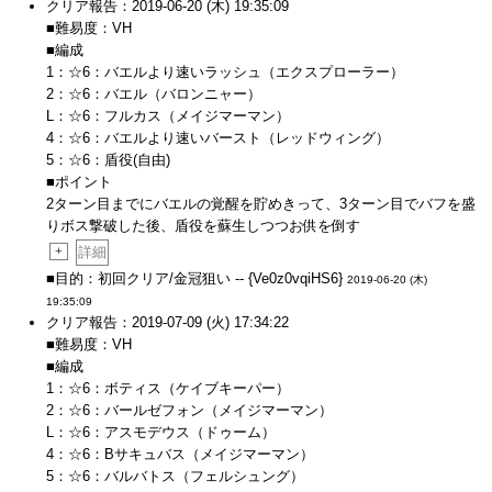
クリア報告：2019-06-20 (木) 19:35:09
■難易度：VH
■編成
1：☆6：バエルより速いラッシュ（エクスプローラー）
2：☆6：バエル（バロンニャー）
L：☆6：フルカス（メイジマーマン）
4：☆6：バエルより速いバースト（レッドウィング）
5：☆6：盾役(自由)
■ポイント
2ターン目までにバエルの覚醒を貯めきって、3ターン目でバフを盛
りボス撃破した後、盾役を蘇生しつつお供を倒す
+
詳細
■目的：初回クリア/金冠狙い -- {Ve0z0vqiHS6}
2019-06-20 (木)
19:35:09
クリア報告：2019-07-09 (火) 17:34:22
■難易度：VH
■編成
1：☆6：ボティス（ケイブキーパー）
2：☆6：バールゼフォン（メイジマーマン）
L：☆6：アスモデウス（ドゥーム）
4：☆6：Bサキュバス（メイジマーマン）
5：☆6：バルバトス（フェルシュング）