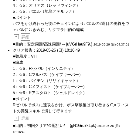
4：☆6：オリアス（レッドウィング）
5：☆6：バエル（地龍アテルラナ）
■ポイント
バフをかけ終わった後にチェインによりバエルの2巡目の奥義をウ
ェパルに叩き込む、リタマラ目的の編成
+
詳細
■目的：安定周回/高速周回/ -- {uVGrHau9F9.}
2019-05-26 (日) 04:37:01
クリア報告：2019-05-26 (日) 18:16:49
■難易度：VH
■編成
1：☆6：Rゼパル（インサニティ）
2：☆6：Cマルバス（ケイブキーパー）
L：☆6：パイモン（リリィキャット）
4：☆6：Cメフィスト（ケイブキーパー）
5：☆6：Rアスタロト（シェルドレイク）
■ポイント
Rゼパルでボスに速攻をかけ、ボス撃破後は取り巻きをCメフィス
トの覚醒スキルで潰して行きます
+
詳細
■目的：初回クリア/金冠狙い/ -- {gN1Gru7kLpk}
2019-05-26 (日)
18:16:49