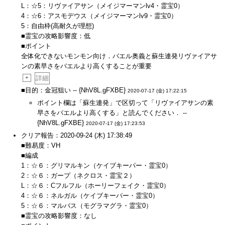
L：☆5：リヴァイアサン（メイジマーマンlv4・霊宝0）
4：☆6：アスモデウス（メイジマーマンlv9・霊宝0）
5：自由枠(高耐久が理想)
■霊宝の攻略影響度：低
■ポイント
全体化できないモンモン向け．バエル奥義と蘇生連発リヴァイアサ
ンの素早さをバエルより高くすることが重要
+
詳細
■目的：金冠狙い -- {NhV8L.gFXBE}
2020-07-17 (金) 17:22:15
ポイント欄は「蘇生連発」で区切って「リヴァイアサンの素
早さをバエルより高くする」と読んでください． --
{NhV8L.gFXBE}
2020-07-17 (金) 17:23:53
クリア報告：2020-09-24 (木) 17:38:49
■難易度：VH
■編成
1：☆６：グリマルキン（ケイブキーパー・霊宝0）
2：☆６：ガープ（ネクロス・霊宝２）
L：☆６：Cフルフル（ホーリーフェイク・霊宝0）
4：☆６：ネルガル（ケイブキーパー・霊宝0）
5：☆６：マルバス（モグラマグラ・霊宝0）
■霊宝の攻略影響度：なし