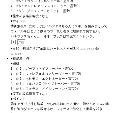
L：☆5：モラクス（ソルシエール・霊宝0）
4：☆6：アンドレアルフス（ミミック・霊宝0）
5：☆5.5：ブニ（シアンカラット・霊宝0）
■霊宝の攻略影響度：なし
■ポイント
防御無視MEにのっけたハルファスちゃんにスキルを積みまくって
ウェパルをほどよく削りつつ、取り巻きは地割れで倒す狙い。
ハルファスちゃんと一部オーブ以外は常設でチャレンジ。
+
詳細
■目的：初回クリア/金冠狙い -- {xb5XIxkuDBk}
2020-05-22 (金)
02:49:52
■難易度：VH
■編成
1：☆６：ガープ（ケイブキーパー・霊宝0）
2：☆６：ウァレフォル（クリーヴァー・霊宝0）
L：☆６：ベヒモス（エクセネーター・霊宝0）
4：☆６：マルバスC（ケイブキーパー・霊宝0）
5：☆６：フォラス（メイジマーマン・霊宝0）
■霊宝の攻略影響度：なし
■ポイント
強キャラゴリ押し編成。やられる前にボス狙い。獣化ベヒモスの連
撃に追加ダメージを載せるか、フォラスで強化して奥義を叩きこ