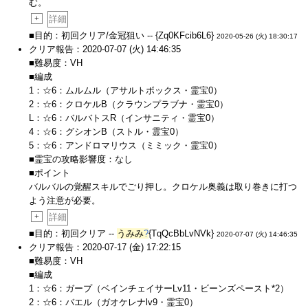
む。
+
詳細
■目的：初回クリア/金冠狙い -- {Zq0KFcib6L6}
2020-05-26 (火) 18:30:17
クリア報告：2020-07-07 (火) 14:46:35
■難易度：VH
■編成
1：☆6：ムルムル（アサルトボックス・霊宝0）
2：☆6：クロケルB（クラウンプラブナ・霊宝0）
L：☆6：バルバトスR（インサニティ・霊宝0）
4：☆6：グシオンB（ストル・霊宝0）
5：☆6：アンドロマリウス（ミミック・霊宝0）
■霊宝の攻略影響度：なし
■ポイント
バルバルの覚醒スキルでごり押し。クロケル奥義は取り巻きに打つ
よう注意が必要。
+
詳細
■目的：初回クリア --
うみみ
?
{TqQcBbLvNVk}
2020-07-07 (火) 14:46:35
クリア報告：2020-07-17 (金) 17:22:15
■難易度：VH
■編成
1：☆6：ガープ（ベインチェイサーLv11・ビーンズペースト*2）
2：☆6：バエル（ガオケレナlv9・霊宝0）