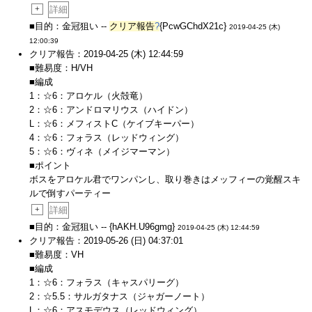
+
詳細
■目的：金冠狙い --
クリア報告
?
{PcwGChdX21c}
2019-04-25 (木)
12:00:39
クリア報告：2019-04-25 (木) 12:44:59
■難易度：H/VH
■編成
1：☆6：アロケル（火殻竜）
2：☆6：アンドロマリウス（ハイドン）
L：☆6：メフィストC（ケイブキーパー）
4：☆6：フォラス（レッドウィング）
5：☆6：ヴィネ（メイジマーマン）
■ポイント
ボスをアロケル君でワンパンし、取り巻きはメッフィーの覚醒スキ
ルで倒すパーティー
+
詳細
■目的：金冠狙い -- {hAKH.U96gmg}
2019-04-25 (木) 12:44:59
クリア報告：2019-05-26 (日) 04:37:01
■難易度：VH
■編成
1：☆6：フォラス（キャスパリーグ）
2：☆5.5：サルガタナス（ジャガーノート）
L：☆6：アスモデウス（レッドウィング）