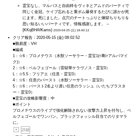
霊宝なし、マルバスと自由枠をヴィネとアムドのパーティで
同じく金冠。ケイブ忘れると重ボム爆発するたびに誰かが死
にます。死にました。点穴のチートっぷりと煉獄ちりちりを
思い知るいいパーティです。情報感謝します。 --
{KKqBHAfKams}
2020-04-25 (土) 18:40:12
クリア報告：2020-05-15 (金) 08:02:52
■難易度：VH
■編成
1：☆6：プロメテウス（水獣ソーサラー・霊宝1(<剛>アルバマイ
ク)）
2：☆6：ベルフェゴール（雷獄華ケラヴノス・霊宝0）
L：☆5.5：フリアエ（任意・霊宝0）
4：☆6：任意のバースト（水獣ソーサラー・霊宝0）
5：☆6：バースト2名より遅い任意のラッシュ（いたちブラスタ
ー・霊宝0）
■霊宝の攻略影響度：中
■ポイント
プロメテウスのライブで強化解除されない攻撃力上昇を付与し、ベ
ルフェゴールでワンパン。ブラックフォッシル目当てのリタマラ
に。
+
詳細