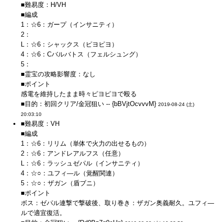
■難易度：H/VH
■編成
1：☆6：ガープ（インサニティ）
2：
L：☆6：シャックス（ピヨピヨ）
4：☆6：Cバルバトス（フェルシュング）
5：
■霊宝の攻略影響度：なし
■ポイント
感電を維持したまま時々ピヨピヨで殴る
■目的：初回クリア/金冠狙い -- {bBVjtOcvvvM}
2019-08-24 (土)
20:03:10
■難易度：VH
■編成
1：☆6：リリム（単体で火力の出せるもの）
2：☆6：アンドレアルフス（任意）
L：☆6：ラッシュゼパル（インサニティ）
4：☆○：ユフィ―ル（覚醒関連）
5：☆○：ザガン（盾ブニ）
■ポイント
ボス：ゼパル連撃で撃破後、取り巻き：ザガン奥義耐久。ユフィ―
ルで適宜復活。