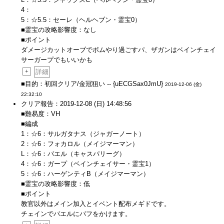
4：
5：☆5.5：セーレ（ヘルヘブン・霊宝0）
■霊宝の攻略影響度：なし
■ポイント
ダメージカットオーブでボムやり過ごすパ、ザガンはベインチェイ
サーガープでもいいかも
+
詳細
■目的：初回クリア/金冠狙い -- {uECGSax0JmU}
2019-12-06 (金)
22:32:10
クリア報告：2019-12-08 (日) 14:48:56
■難易度：VH
■編成
1：☆6：サルガタナス（ジャガーノート）
2：☆6：フォカロル（メイジマーマン）
L：☆6：バエル（キャスパリーグ）
4：☆6：ガープ（ベインチェイサー・霊宝1）
5：☆6：ハーゲンティB（メイジマーマン）
■霊宝の攻略影響度：低
■ポイント
教官以外はメイン加入とイベント配布メギドです。
チェインでバエルにバフをかけます。