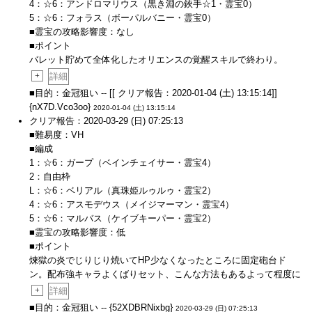
4：☆6：アンドロマリウス（黒き淵の鋏手☆1・霊宝0）
5：☆6：フォラス（ボーパルバニー・霊宝0）
■霊宝の攻略影響度：なし
■ポイント
バレット貯めて全体化したオリエンスの覚醒スキルで終わり。
+
詳細
■目的：金冠狙い -- [[ クリア報告：2020-01-04 (土) 13:15:14]]
{nX7D.Vco3oo}
2020-01-04 (土) 13:15:14
クリア報告：2020-03-29 (日) 07:25:13
■難易度：VH
■編成
1：☆6：ガープ（ベインチェイサー・霊宝4）
2：自由枠
L：☆6：ベリアル（真珠姫ルゥルゥ・霊宝2）
4：☆6：アスモデウス（メイジマーマン・霊宝4）
5：☆6：マルバス（ケイブキーパー・霊宝2）
■霊宝の攻略影響度：低
■ポイント
煉獄の炎でじりじり焼いてHP少なくなったところに固定砲台ド
ン。配布強キャラよくばりセット、こんな方法もあるよって程度に
+
詳細
■目的：金冠狙い -- {52XDBRNixbg}
2020-03-29 (日) 07:25:13