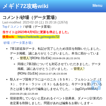
メギド72攻略wiki
Menu
コメント/砂場（データ置場）
Last-modified: 2023-02-18 (土) 15:20:16 (1267d)
Top
/
コメント
/ 砂場（データ置場）
当サイトは2023年4月9日に更新を停止しました。
後発wiki：
https://wikiwiki.jp/megido72/
砂場（データ置き場）
7章1節追加データ、転記が完了したため項目を削除いたしました。
データ掲載、誠にありがとうございました。本当に助かっていま
す。 --
管理人
?
{ROHz.01cEik}
2019-08-28 (水) 22:16:51
同様に7章2節についても対応させていただきました。データ
掲載、誠にありがとうございました。 --
管理人
?
{ROHz.01cEik}
2019-11-07 (木) 23:33:06
獣人オーブ固有グラにはベロニカ（ＳＳＲ）、フェルシュング（Ｅ
Ｘ）、ケチャ・ラジャ（ＥＸ）もあるかな。今データを置いている
方とは違う者なので編集はしませんでした。 -- {qgGVyzlW8BA}
2020-09-25 (金) 22:25:46
現状使用していないと思われるイベント効果表、ダメージ計算式の
改定案を削除しました。問題があれば編集をお願いします --