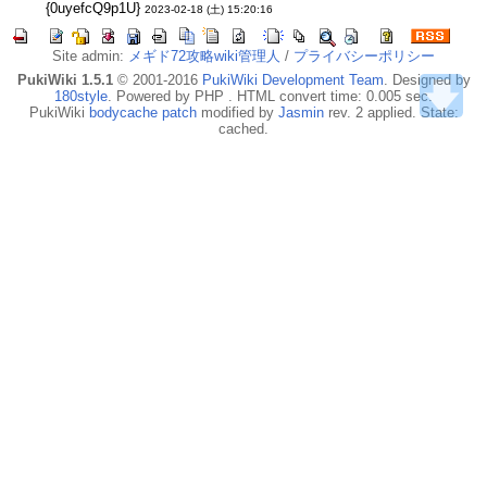
{0uyefcQ9p1U}
2023-02-18 (土) 15:20:16
Site admin:
メギド72攻略wiki管理人
/
プライバシーポリシー
PukiWiki 1.5.1
© 2001-2016
PukiWiki Development Team
. Designed by
180style
. Powered by PHP . HTML convert time: 0.005 sec.
PukiWiki
bodycache patch
modified by
Jasmin
rev. 2 applied. State:
cached.