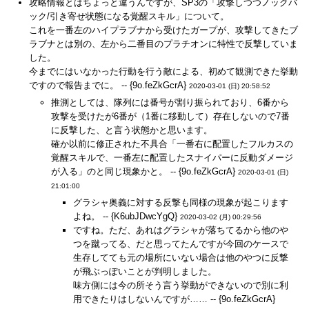
攻略情報とはちょっと違うんですが、SP3の「攻撃しつつノックバ
ック/引き寄せ状態になる覚醒スキル」について。
これを一番左のハイプラブナから受けたガープが、攻撃してきたブ
ラブナとは別の、左から二番目のプラチオンに特性で反撃していま
した。
今までにはいなかった行動を行う敵による、初めて観測できた挙動
ですので報告までに。 -- {9o.feZkGcrA}
2020-03-01 (日) 20:58:52
推測としては、隊列には番号が割り振られており、6番から
攻撃を受けたが6番が（1番に移動して）存在しないので7番
に反撃した、と言う状態かと思います。
確か以前に修正された不具合「一番右に配置したフルカスの
覚醒スキルで、一番左に配置したスナイパーに反動ダメージ
が入る」のと同じ現象かと。 -- {9o.feZkGcrA}
2020-03-01 (日)
21:01:00
グラシャ奥義に対する反撃も同様の現象が起こります
よね。 -- {K6ubJDwcYgQ}
2020-03-02 (月) 00:29:56
ですね。ただ、あれはグラシャが落ちてるから他のや
つを蹴ってる、だと思ってたんですが今回のケースで
生存してても元の場所にいない場合は他のやつに反撃
が飛ぶっぽいことが判明しました。
味方側には今の所そう言う挙動ができないので別に利
用できたりはしないんですが…… -- {9o.feZkGcrA}