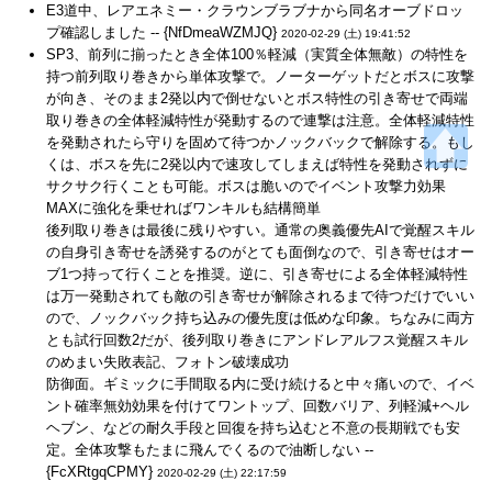
E3道中、レアエネミー・クラウンブラブナから同名オーブドロッ
プ確認しました -- {NfDmeaWZMJQ}
2020-02-29 (土) 19:41:52
SP3、前列に揃ったとき全体100％軽減（実質全体無敵）の特性を
持つ前列取り巻きから単体攻撃で。ノーターゲットだとボスに攻撃
が向き、そのまま2発以内で倒せないとボス特性の引き寄せで両端
取り巻きの全体軽減特性が発動するので連撃は注意。全体軽減特性
を発動されたら守りを固めて待つかノックバックで解除する。もし
くは、ボスを先に2発以内で速攻してしまえば特性を発動されずに
サクサク行くことも可能。ボスは脆いのでイベント攻撃力効果
MAXに強化を乗せればワンキルも結構簡単
後列取り巻きは最後に残りやすい。通常の奥義優先AIで覚醒スキル
の自身引き寄せを誘発するのがとても面倒なので、引き寄せはオー
ブ1つ持って行くことを推奨。逆に、引き寄せによる全体軽減特性
は万一発動されても敵の引き寄せが解除されるまで待つだけでいい
ので、ノックバック持ち込みの優先度は低めな印象。ちなみに両方
とも試行回数2だが、後列取り巻きにアンドレアルフス覚醒スキル
のめまい失敗表記、フォトン破壊成功
防御面。ギミックに手間取る内に受け続けると中々痛いので、イベ
ント確率無効効果を付けてワントップ、回数バリア、列軽減+ヘル
ヘブン、などの耐久手段と回復を持ち込むと不意の長期戦でも安
定。全体攻撃もたまに飛んでくるので油断しない --
{FcXRtgqCPMY}
2020-02-29 (土) 22:17:59