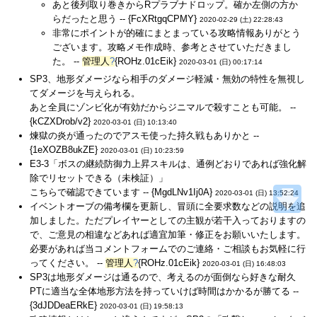
あと後列取り巻きからRプラブナドロップ。確か左側の方か
らだったと思う -- {FcXRtgqCPMY}
2020-02-29 (土) 22:28:43
非常にポイントが的確にまとまっている攻略情報ありがとう
ございます。攻略メモ作成時、参考とさせていただきまし
た。 --
管理人
?
{ROHz.01cEik}
2020-03-01 (日) 00:17:14
SP3、地形ダメージなら相手のダメージ軽減・無効の特性を無視し
てダメージを与えられる。
あと全員にゾンビ化が有効だからジニマルで殺すことも可能。 --
{kCZXDrob/v2}
2020-03-01 (日) 10:13:40
煉獄の炎が通ったのでアスモ使った持久戦もありかと --
{1eXOZB8ukZE}
2020-03-01 (日) 10:23:59
E3-3「ボスの継続防御力上昇スキルは、通例どおりであれば強化解
除でリセットできる（未検証）」
こちらで確認できています -- {MgdLNv1Ij0A}
2020-03-01 (日) 13:52:24
イベントオーブの備考欄を更新し、冒頭に全要求数などの説明を追
加しました。ただプレイヤーとしての主観が若干入っておりますの
で、ご意見の相違などあれば適宜加筆・修正をお願いいたします。
必要があれば当コメントフォームでのご連絡・ご相談もお気軽に行
ってください。 --
管理人
?
{ROHz.01cEik}
2020-03-01 (日) 16:48:03
SP3は地形ダメージは通るので、考えるのが面倒なら好きな耐久
PTに適当な全体地形方法を持っていけば時間はかかるが勝てる --
{3dJDDeaERkE}
2020-03-01 (日) 19:58:13