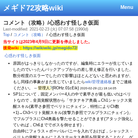
メギド72攻略wiki
Menu
コメント（攻略）/心惑わす怪しき仮面
Last-modified: 2021-02-23 (火) 07:07:58 (1990d)
Top
/
コメント（攻略）
/ 心惑わす怪しき仮面
当サイトは2023年4月9日に更新を停止しました。
後発wiki：
https://wikiwiki.jp/megido72/
心惑わす怪しき仮面
原因がはっきりしなかったのですが、編集時にエラーが生じていま
したのでいったんバックアップからの差し替え修正を行いました。
数分程度のエラーでしたので影響はほとんどないと思われますが、
もし同様の事象がまた生じていましたら
wiki管理連絡板
までご連絡
ください。 --
管理人
?
{ROHz.01cEik}
2020-02-29 (土) 18:14:05
SP1について，固定メンバー4人の中で素早さが最も低いのはベリ
トなので，全員覚醒状態から「サタナキア奥義→Ch1シャックス覚
醒スキル(素早さ参照でベリトにチェイン，特性によりCh数
+1)→Ch3ベリト覚醒スキル(攻撃力参照でフルプラスにチェイン)」
でフルプラスにCh4奥義を撃たせることができます(アタック強化し
ていれば，Ch6まででボスを倒せます)．
自由枠にフォラス＋ボーパルバニーを入れておけば，シャックス・
ベリトの覚醒スキルによるステータス参照を阻害することなく，ゲ