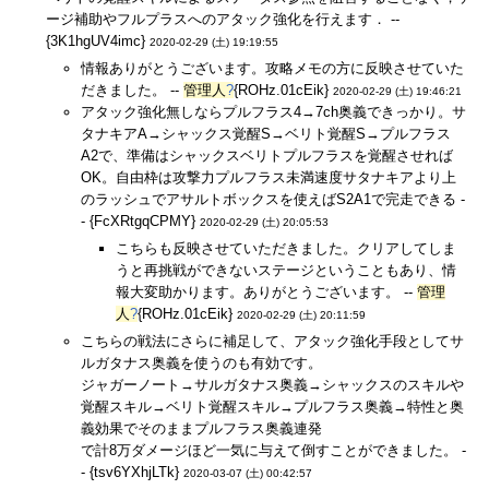
ージ補助やフルプラスへのアタック強化を行えます． --
{3K1hgUV4imc}
2020-02-29 (土) 19:19:55
情報ありがとうございます。攻略メモの方に反映させていた
だきました。 --
管理人
?
{ROHz.01cEik}
2020-02-29 (土) 19:46:21
アタック強化無しならプルフラス4→7ch奥義できっかり。サ
タナキアA→シャックス覚醒S→ベリト覚醒S→プルフラス
A2で、準備はシャックスベリトプルフラスを覚醒させれば
OK。自由枠は攻撃力プルフラス未満速度サタナキアより上
のラッシュでアサルトボックスを使えばS2A1で完走できる -
- {FcXRtgqCPMY}
2020-02-29 (土) 20:05:53
こちらも反映させていただきました。クリアしてしま
うと再挑戦ができないステージということもあり、情
報大変助かります。ありがとうございます。 --
管理
人
?
{ROHz.01cEik}
2020-02-29 (土) 20:11:59
こちらの戦法にさらに補足して、アタック強化手段としてサ
ルガタナス奥義を使うのも有効です。
ジャガーノート→サルガタナス奥義→シャックスのスキルや
覚醒スキル→ベリト覚醒スキル→プルフラス奥義→特性と奥
義効果でそのままプルフラス奥義連発
で計8万ダメージほど一気に与えて倒すことができました。 -
- {tsv6YXhjLTk}
2020-03-07 (土) 00:42:57